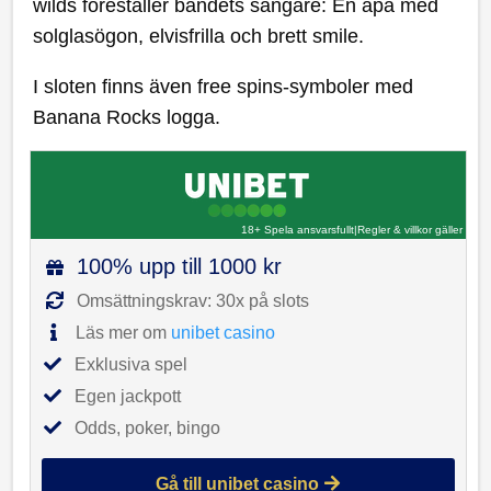
wilds föreställer bandets sångare: En apa med
solglasögon, elvisfrilla och brett smile.
I sloten finns även free spins-symboler med
Banana Rocks logga.
18+ Spela ansvarsfullt
|
Regler & villkor gäller
100% upp till 1000 kr
Omsättningskrav: 30x på slots
Läs mer om
unibet casino
Exklusiva spel
Egen jackpott
Odds, poker, bingo
Gå till unibet casino