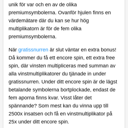
unik för var och en av de olika
premiumsymbolerna. Ovanför hjulen finns en
värdemätare där du kan se hur hög
multiplikatorn är för de fem olika
premiumsymbolerna.
När
gratissnurren
är slut väntar en extra bonus!
Då kommer du få ett encore spin, ett extra free
spin, där vinsten multipliceras med summan av
alla vinstmultiplikatorer du tjänade in under
gratissnurren. Under ditt encore spin är de lägst
betalande symbolerna bortplockade, endast de
fem aporna finns kvar. Visst låter det
spännande? Som mest kan du vinna upp till
2500x insatsen och få en vinstmultiplikator på
25x under ditt encore spin.