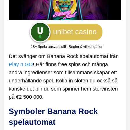
unibet casino
18+ Spela ansvarsfullt
|
Regler & villkor gäller
Det svänger om Banana Rock spelautomat från
Play n GO
! Här finns free spins och många
andra ingredienser som tillsammans skapar ett
underhållande spel. Kolla in sloten du också så
kanske det blir du som spinner hem storvinsten
på €2 500 000.
Symboler Banana Rock
spelautomat