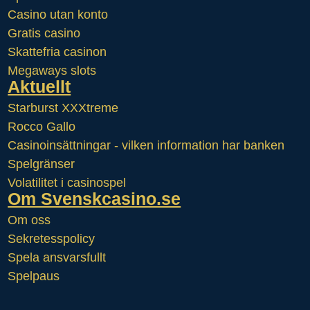
Casino utan konto
Gratis casino
Skattefria casinon
Megaways slots
Aktuellt
Starburst XXXtreme
Rocco Gallo
Casinoinsättningar - vilken information har banken
Spelgränser
Volatilitet i casinospel
Om Svenskcasino.se
Om oss
Sekretesspolicy
Spela ansvarsfullt
Spelpaus