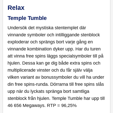
Relax
Temple Tumble
Undersök det mystiska stentemplet där
vinnande symboler och intilliggande stenblock
exploderar och sprängs bort varje gång en
vinnande kombination dyker upp. Har du turen
att vinna free spins läggs specialsymboler till på
hjulen. Dessa kan ge dig både extra spins och
multiplicerade vinster och du får själv välja
vilken variant av bonussymboler du vill ha under
din free spins-runda. Dörrarna till free spins slås
upp när du lyckats spränga bort samtliga
stenblock från hjulen. Temple Tumble har upp till
46 656 Megaways. RTP = 96,25%