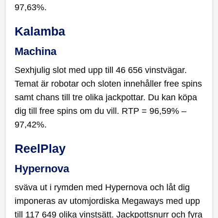
97,63%.
Kalamba
Machina
Sexhjulig slot med upp till 46 656 vinstvägar.
Temat är robotar och sloten innehåller free spins
samt chans till tre olika jackpottar. Du kan köpa
dig till free spins om du vill. RTP = 96,59% –
97,42%.
ReelPlay
Hypernova
sväva ut i rymden med Hypernova och låt dig
imponeras av utomjordiska Megaways med upp
till 117 649 olika vinstsätt. Jackpottsnurr och fyra