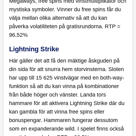
Megaways, free spins med vinstmultiplikator och
mystiska symboler. Vinner du free spins får du
välja mellan olika alternativ så att du kan
påverka volatiliteten på gratisrundorna. RTP =
96,52%
Lightning Strike
Här gäller det att få den mäktige åskguden på
din sida för att snurra hem storvinsterna. Sloten
har upp till 15 625 vinstvägar med en both-way-
funktion så att du kan vinna på kombinationer
från både höger och vänster. Landa tors
hammare för att aktivera Lightning Strike där du
kan gambla för att vinna free spins eller
bonuspengar. Hammaren fungerar dessutom
som en expanderande wild. I spelet finns också