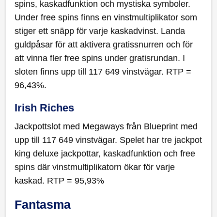
spins, kaskadfunktion och mystiska symboler.
Under free spins finns en vinstmultiplikator som
stiger ett snäpp för varje kaskadvinst. Landa
guldpåsar för att aktivera gratissnurren och för
att vinna fler free spins under gratisrundan. I
sloten finns upp till 117 649 vinstvägar. RTP =
96,43%.
Irish Riches
Jackpottslot med Megaways från Blueprint med
upp till 117 649 vinstvägar. Spelet har tre jackpot
king deluxe jackpottar, kaskadfunktion och free
spins där vinstmultiplikatorn ökar för varje
kaskad. RTP = 95,93%
Fantasma