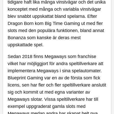
tidigare haft lika många vinstvägar och det unika
konceptet med många och variabla vinstvägar
blev snabbt uppskattat bland spelarna. Efter
Dragon Born kom Big Time Gaming ut med fler
slots med den populära funktionen, bland annat
Bonanza som kanske är deras mest
uppskattade spel.
Sedan 2018 finns Megaways som franchise
vilket har möjliggjort för andra speltillverkare att
implementera Megaways i sina spelautomater.
Blueprint Gaming var en av de första som fick
licens, sen har fler och fler speltillverkare anslutit
sig och kommit ut med egna varianter av
Megaways slotar. Vissa speltillverkare har till
exempel uppgraderat gamla slots med
Megaways medan andra har skapat helt nya