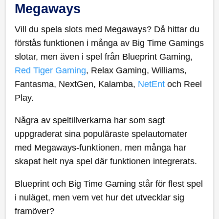
Megaways
Vill du spela slots med Megaways? Då hittar du
förstås funktionen i många av Big Time Gamings
slotar, men även i spel från Blueprint Gaming,
Red Tiger Gaming
, Relax Gaming, Williams,
Fantasma, NextGen, Kalamba,
NetEnt
och Reel
Play.
Några av speltillverkarna har som sagt
uppgraderat sina populäraste spelautomater
med Megaways-funktionen, men många har
skapat helt nya spel där funktionen integrerats.
Blueprint och Big Time Gaming står för flest spel
i nuläget, men vem vet hur det utvecklar sig
framöver?