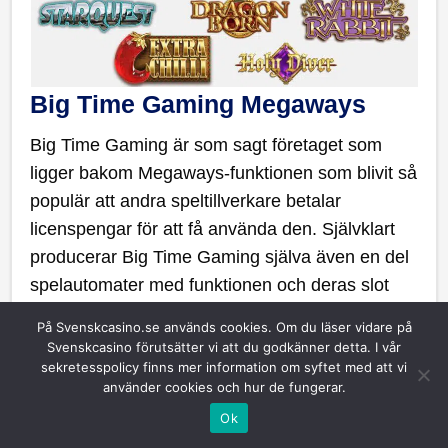
Big Time Gaming Megaways
Big Time Gaming är som sagt företaget som
ligger bakom Megaways-funktionen som blivit så
populär att andra speltillverkare betalar
licenspengar för att få använda den. Självklart
producerar Big Time Gaming själva även en del
spelautomater med funktionen och deras slot
Bonanza är den Big Time Gaming Megaways
På Svenskcasino.se används cookies. Om du läser vidare på
slot som är allra mest populär.
Svenskcasino förutsätter vi att du godkänner detta. I vår
sekretesspolicy finns mer information om syftet med att vi
Bonanza
använder cookies och hur de fungerar.
Ok
Gräv efter guld och diamanter i Bonanza. Denna