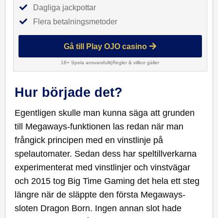
Dagliga jackpottar
Flera betalningsmetoder
Gå till Play OJO casino
18+ Spela ansvarsfullt
|
Regler & villkor gäller
Hur började det?
Egentligen skulle man kunna säga att grunden
till Megaways-funktionen las redan när man
frångick principen med en vinstlinje på
spelautomater. Sedan dess har speltillverkarna
experimenterat med vinstlinjer och vinstvägar
och 2015 tog Big Time Gaming det hela ett steg
längre när de släppte den första Megaways-
sloten Dragon Born. Ingen annan slot hade