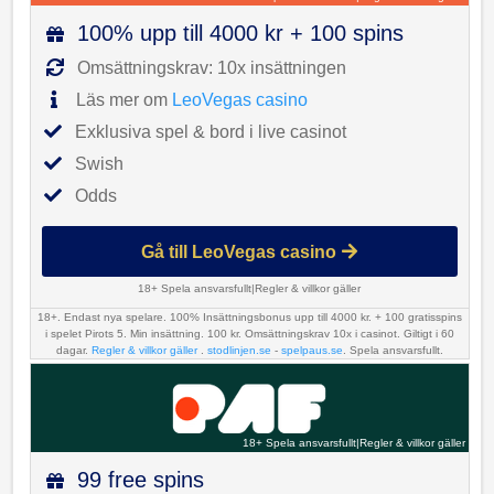
100% upp till 4000 kr + 100 spins
Omsättningskrav: 10x insättningen
Läs mer om
LeoVegas casino
Exklusiva spel & bord i live casinot
Swish
Odds
Gå till LeoVegas casino
18+ Spela ansvarsfullt
|
Regler & villkor gäller
18+. Endast nya spelare. 100% Insättningsbonus upp till 4000 kr. + 100 gratisspins
i spelet Pirots 5. Min insättning. 100 kr. Omsättningskrav 10x i casinot. Giltigt i 60
dagar.
Regler & villkor gäller
.
stodlinjen.se
-
spelpaus.se
. Spela ansvarsfullt.
18+ Spela ansvarsfullt
|
Regler & villkor gäller
99 free spins