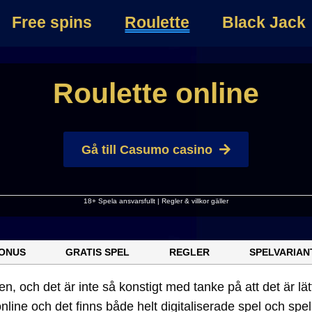
Free spins
Roulette
Black Jack
Roulette online
Gå till Casumo casino
18+ Spela ansvarsfullt
|
Regler & villkor gäller
ONUS
GRATIS SPEL
REGLER
SPELVARIAN
n, och det är inte så konstigt med tanke på att det är lätt
line och det finns både helt digitaliserade spel och spel