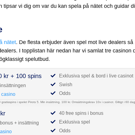
n tipsar vi dig om var du kan spela på nätet och guidar dig
e
å nätet
. De flesta erbjuder även spel mot live dealers så
dealers. I topplistan här nedan har vi samlat tre casinon
högklassigt spelutbud.
0 kr + 100 spins
Exklusiva spel & bord i live casinot
Swish
insättningen
Odds
 casino
atisspins i spelet Pirots 5. Min insättning. 100 kr. Omsättningskrav 10x i casinot. Giltigt i 60 da
 kr
40 free spins i bonus
Exklusiva spel
bonus + insättning
Odds
asino