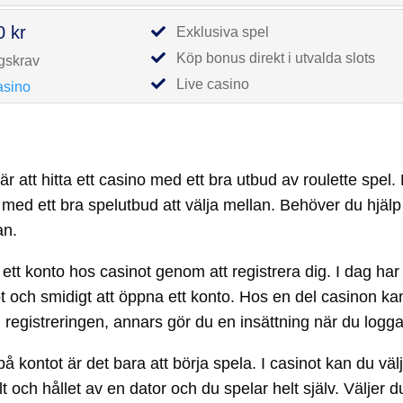
0 kr
Exklusiva spel
Köp bonus direkt i utvalda slots
gskrav
Live casino
asino
 är att hitta ett casino med ett bra utbud av roulette spel.
med ett bra spelutbud att välja mellan. Behöver du hjälp a
an.
 ett konto hos casinot genom att registrera dig. I dag har 
bt och smidigt att öppna ett konto. Hos en del casinon k
d registreringen, annars gör du en insättning när du logga
å kontot är det bara att börja spela. I casinot kan du väl
elt och hållet av en dator och du spelar helt själv. Väljer 