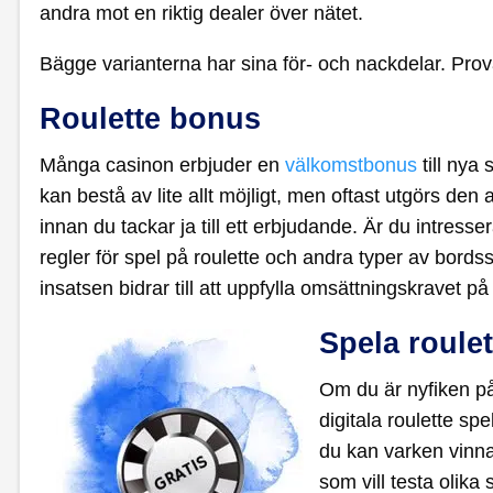
andra mot en riktig dealer över nätet.
Bägge varianterna har sina för- och nackdelar. Prov
Roulette bonus
Många casinon erbjuder en
välkomstbonus
till nya
kan bestå av lite allt möjligt, men oftast utgörs den
innan du tackar ja till ett erbjudande. Är du intress
regler för spel på roulette och andra typer av bords
insatsen bidrar till att uppfylla omsättningskravet p
Spela roulet
Om du är nyfiken på
digitala roulette s
du kan varken vinna 
som vill testa olika 