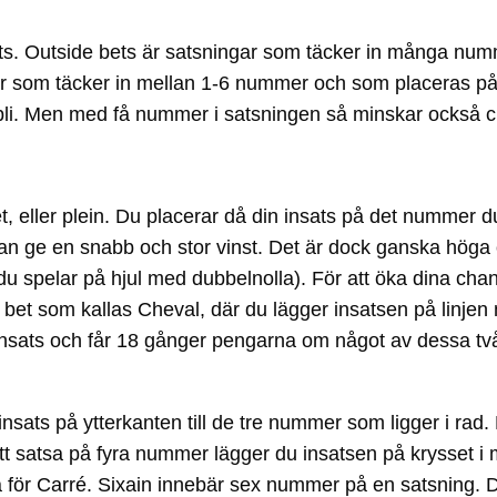
bets. Outside bets är satsningar som täcker in många num
ngar som täcker in mellan 1-6 nummer och som placeras 
a bli. Men med få nummer i satsningen så minskar också c
, eller plein. Du placerar då din insats på det nummer du
kan ge en snabb och stor vinst. Det är dock ganska höga
 du spelar på hjul med dubbelnolla). För att öka dina cha
 bet som kallas Cheval, där du lägger insatsen på linje
ats och får 18 gånger pengarna om något av dessa två
nsats på ytterkanten till de tre nummer som ligger i rad. 
tt satsa på fyra nummer lägger du insatsen på krysset i
kså för Carré. Sixain innebär sex nummer på en satsning. 