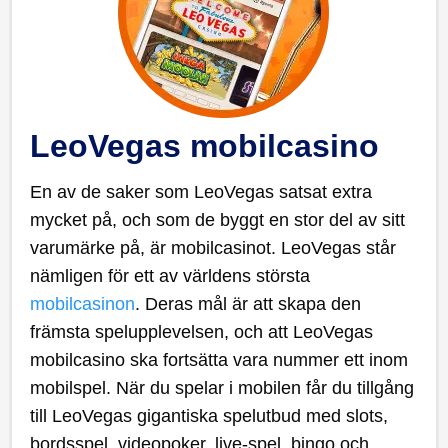
LeoVegas mobilcasino
En av de saker som LeoVegas satsat extra
mycket på, och som de byggt en stor del av sitt
varumärke på, är mobilcasinot. LeoVegas står
nämligen för ett av världens största
mobilcasinon
. Deras mål är att skapa den
främsta spelupplevelsen, och att LeoVegas
mobilcasino ska fortsätta vara nummer ett inom
mobilspel. När du spelar i mobilen får du tillgång
till LeoVegas gigantiska spelutbud med slots,
bordsspel, videopoker, live-spel, bingo och