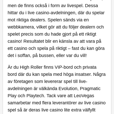
men de finns också i form av livespel. Dessa
hittar du i live casino-avdelningen, där du spelar
mot riktiga dealers. Spelen sänds via en
webbkamera, vilket gör att du följer dealern och
spelet precis som du hade gjort på ett riktigt
casino! Resultatet blir en känsla av att vara på
ett casino och spela på riktigt – fast du kan göra
det i soffan, på bussen, eller var du vill!
Är du High Roller finns VIP-bord och privata
bord där du kan spela med höga insatser. Några
av företagen som levererar spel till live-
avdelningen är välkända Evolution, Pragmatic
Play och Playtech. Tack vare att LeoVegas
samarbetar med flera leverantörer av live casino
spel så är deras live casino lite extra välfyllt