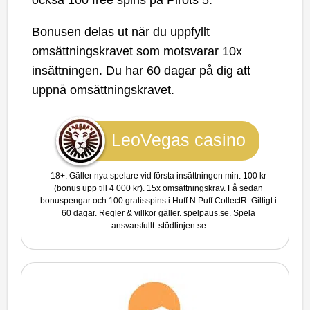
Bonusen delas ut när du uppfyllt
omsättningskravet som motsvarar 10x
insättningen. Du har 60 dagar på dig att
uppnå omsättningskravet.
LeoVegas casino
18+. Gäller nya spelare vid första insättningen min. 100 kr
(bonus upp till 4 000 kr). 15x omsättningskrav. Få sedan
bonuspengar och 100 gratisspins i Huff N Puff CollectR. Giltigt i
60 dagar.
Regler & villkor gäller
.
spelpaus.se
. Spela
ansvarsfullt.
stödlinjen.se