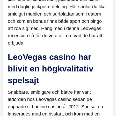
med daglig jackpottutdelning. Här spelar du lika
smidigt i mobilen och surfplattan som i datorn
och som en bonus finns både sport och bingo
att roa sig med. Häng med i denna LeoVegas
recension så får du veta allt om vad de har att
erbjuda.
LeoVegas casino har
blivit en högkvalitativ
spelsajt
Snabbare, smidigare och bättre har varit
ledorden hos LeoVegas casino sedan de
öppnade sitt online casino år 2012. Spelsajten
lanserades med en rivstart, och kom med en