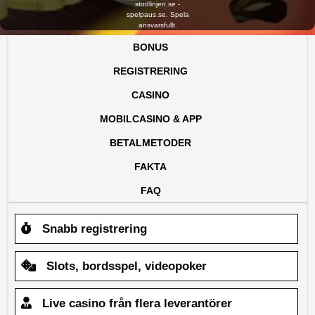
stodlinjen.se
-
spelpaus.se
. Spela
ansvarsfullt.
BONUS
REGISTRERING
CASINO
MOBILCASINO & APP
BETALMETODER
FAKTA
FAQ
Snabb registrering
Slots, bordsspel, videopoker
Live casino från flera leverantörer