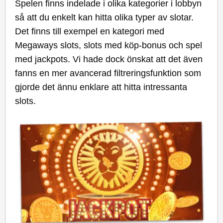
Spelen finns indelade i olika kategorier i lobbyn
så att du enkelt kan hitta olika typer av slotar.
Det finns till exempel en kategori med
Megaways slots, slots med köp-bonus och spel
med jackpots. Vi hade dock önskat att det även
fanns en mer avancerad filtreringsfunktion som
gjorde det ännu enklare att hitta intressanta
slots.