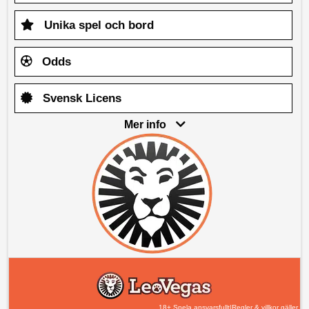
Unika spel och bord
Odds
Svensk Licens
Mer info
18+ Spela ansvarsfullt
|
Regler & villkor gäller