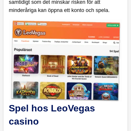
samtidigt som det minskar risken för att
minderåriga kan öppna ett konto och spela.
Spel hos LeoVegas
casino