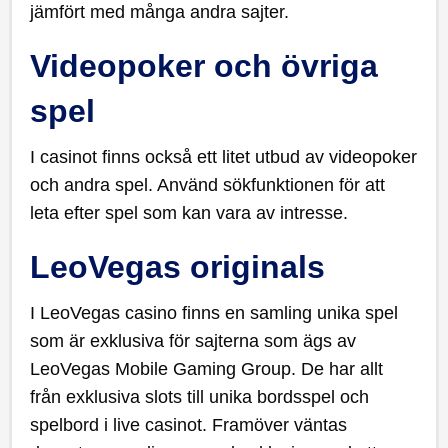
jämfört med många andra sajter.
Videopoker och övriga
spel
I casinot finns också ett litet utbud av videopoker
och andra spel. Använd sökfunktionen för att
leta efter spel som kan vara av intresse.
LeoVegas originals
I LeoVegas casino finns en samling unika spel
som är exklusiva för sajterna som ägs av
LeoVegas Mobile Gaming Group. De har allt
från exklusiva slots till unika bordsspel och
spelbord i live casinot. Framöver väntas