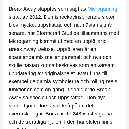
Break Away släpptes som sagt av
Microgaming
i
slutet av 2012. Den ishockeyinspirerade sloten
blev mycket uppskattad och nu, nästan sju år
senare, har Stormcraft Studios tillsammans med
Microgaming kommit ut med en uppföljare:
Break Away Deluxe. Uppföljaren är en
spännande mix mellan gammalt och nytt och
skulle nästan kunna beskrivas som en varsam
uppdatering av originalspelet. Kvar finns till
exempel de gamla symbolerna och rolling-reels-
funktionen som en gång i tiden gjorde Break
Away så speciell och uppskattad. Den nya
sloten bjuder förstås också på en del
överraskningar. Borta är de 243 vinstvägarna
och de treradiga hjulen. I den här sloten finns