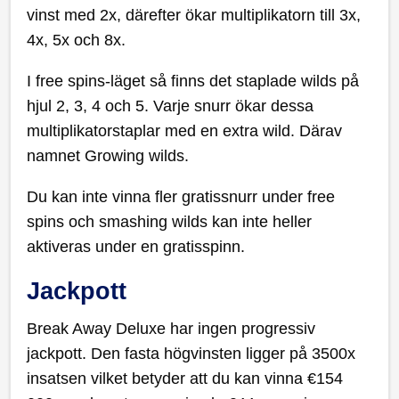
vinst med 2x, därefter ökar multiplikatorn till 3x,
4x, 5x och 8x.
I free spins-läget så finns det staplade wilds på
hjul 2, 3, 4 och 5. Varje snurr ökar dessa
multiplikatorstaplar med en extra wild. Därav
namnet Growing wilds.
Du kan inte vinna fler gratissnurr under free
spins och smashing wilds kan inte heller
aktiveras under en gratisspinn.
Jackpott
Break Away Deluxe har ingen progressiv
jackpott. Den fasta högvinsten ligger på 3500x
insatsen vilket betyder att du kan vinna €154