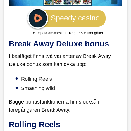
Speedy casino
18+ Spela ansvarsfullt
|
Regler & villkor gäller
Break Away Deluxe bonus
I basläget finns två varianter av Break Away
Deluxe bonus som kan dyka upp:
Rolling Reels
Smashing wild
Bägge bonusfunktionerna finns också i
föregångaren Break Away.
Rolling Reels