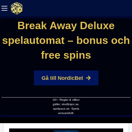
Break Away Deluxe
spelautomat – bonus och
free spins
Gå till NordicBet
18+.
Regler & villkor
gäller
.
stodlinjen.se
.
spelpaus.se
. Spela
ansvarsfullt.