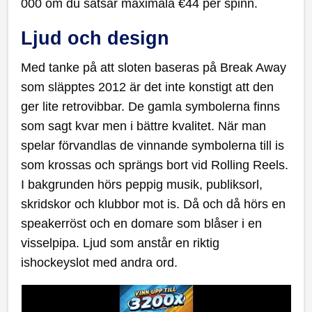
000 om du satsar maximala €44 per spinn.
Ljud och design
Med tanke på att sloten baseras på Break Away
som släpptes 2012 är det inte konstigt att den
ger lite retrovibbar. De gamla symbolerna finns
som sagt kvar men i bättre kvalitet. När man
spelar förvandlas de vinnande symbolerna till is
som krossas och sprängs bort vid Rolling Reels.
I bakgrunden hörs peppig musik, publiksorl,
skridskor och klubbor mot is. Då och då hörs en
speakerröst och en domare som blåser i en
visselpipa. Ljud som anstår en riktig
ishockeyslot med andra ord.