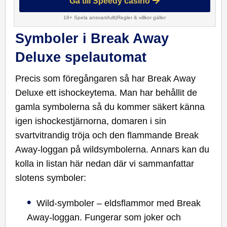
Gå till Speedy casino
18+ Spela ansvarsfullt
|
Regler & villkor gäller
Symboler i Break Away
Deluxe spelautomat
Precis som föregångaren så har Break Away
Deluxe ett ishockeytema. Man har behållit de
gamla symbolerna så du kommer säkert känna
igen ishockestjärnorna, domaren i sin
svartvitrandig tröja och den flammande Break
Away-loggan på wildsymbolerna. Annars kan du
kolla in listan här nedan där vi sammanfattar
slotens symboler:
Wild-symboler – eldsflammor med Break
Away-loggan. Fungerar som joker och