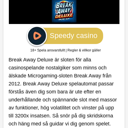
Speedy casino
18+ Spela ansvarsfullt
|
Regler & villkor gäller
Break Away Deluxe är sloten för alla
casinospelande nostalgiker som minns och
älskade Microgaming-sloten Break Away från
2012. Break Away Deluxe spelautomat passar
förstås även dig som bara är ute efter en
underhållande och spännande slot med massor
av funktioner, hög volatilitet och vinster på upp
till 3200x insatsen. Så snör på dig skridskorna
och häng med så guidar vi dig genom spelet.