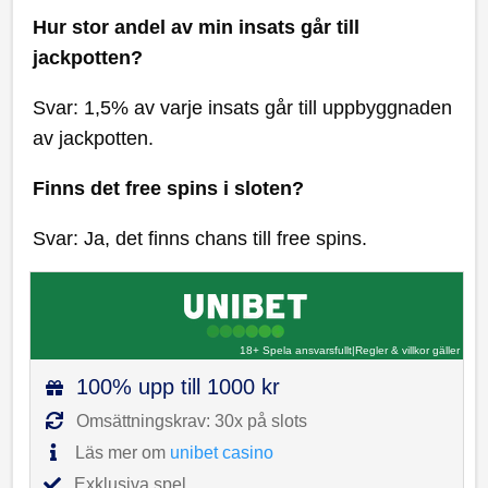
Hur stor andel av min insats går till
jackpotten?
Svar: 1,5% av varje insats går till uppbyggnaden
av jackpotten.
Finns det free spins i sloten?
Svar: Ja, det finns chans till free spins.
18+ Spela ansvarsfullt
|
Regler & villkor gäller
100% upp till 1000 kr
Omsättningskrav: 30x på slots
Läs mer om
unibet casino
Exklusiva spel