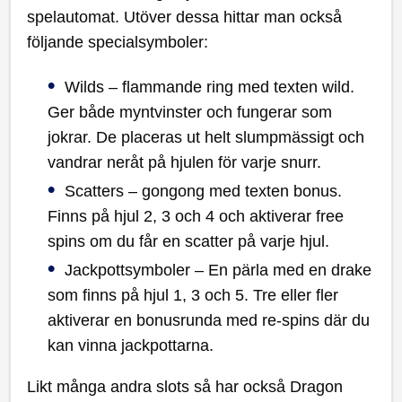
spelautomat. Utöver dessa hittar man också
följande specialsymboler:
Wilds – flammande ring med texten wild.
Ger både myntvinster och fungerar som
jokrar. De placeras ut helt slumpmässigt och
vandrar neråt på hjulen för varje snurr.
Scatters – gongong med texten bonus.
Finns på hjul 2, 3 och 4 och aktiverar free
spins om du får en scatter på varje hjul.
Jackpottsymboler – En pärla med en drake
som finns på hjul 1, 3 och 5. Tre eller fler
aktiverar en bonusrunda med re-spins där du
kan vinna jackpottarna.
Likt många andra slots så har också Dragon