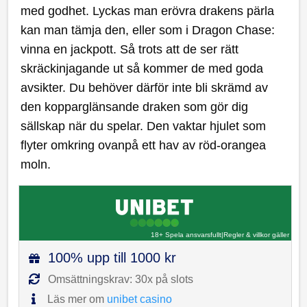
med godhet. Lyckas man erövra drakens pärla
kan man tämja den, eller som i Dragon Chase:
vinna en jackpott. Så trots att de ser rätt
skräckinjagande ut så kommer de med goda
avsikter. Du behöver därför inte bli skrämd av
den kopparglänsande draken som gör dig
sällskap när du spelar. Den vaktar hjulet som
flyter omkring ovanpå ett hav av röd-orangea
moln.
18+ Spela ansvarsfullt
|
Regler & villkor gäller
100% upp till 1000 kr
Omsättningskrav: 30x på slots
Läs mer om
unibet casino