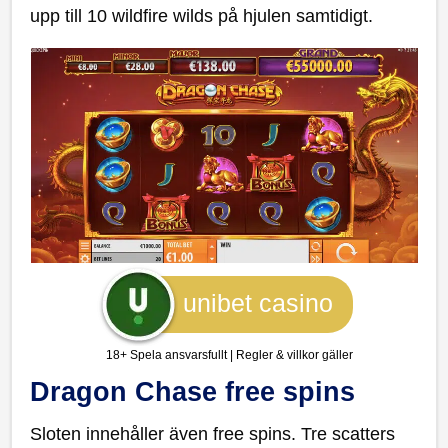
upp till 10 wildfire wilds på hjulen samtidigt.
unibet casino
18+ Spela ansvarsfullt
|
Regler & villkor gäller
Dragon Chase free spins
Sloten innehåller även free spins. Tre scatters