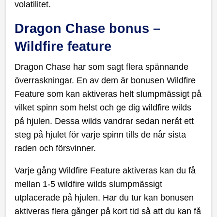
volatilitet.
Dragon Chase bonus –
Wildfire feature
Dragon Chase har som sagt flera spännande
överraskningar. En av dem är bonusen Wildfire
Feature som kan aktiveras helt slumpmässigt på
vilket spinn som helst och ge dig wildfire wilds
på hjulen. Dessa wilds vandrar sedan neråt ett
steg på hjulet för varje spinn tills de når sista
raden och försvinner.
Varje gång Wildfire Feature aktiveras kan du få
mellan 1-5 wildfire wilds slumpmässigt
utplacerade på hjulen. Har du tur kan bonusen
aktiveras flera gånger på kort tid så att du kan få