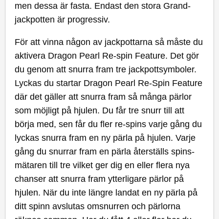
men dessa är fasta. Endast den stora Grand-
jackpotten är progressiv.
För att vinna någon av jackpottarna så måste du
aktivera Dragon Pearl Re-spin Feature. Det gör
du genom att snurra fram tre jackpottsymboler.
Lyckas du startar Dragon Pearl Re-Spin Feature
där det gäller att snurra fram så många pärlor
som möjligt på hjulen. Du får tre snurr till att
börja med, sen får du fler re-spins varje gång du
lyckas snurra fram en ny pärla på hjulen. Varje
gång du snurrar fram en pärla återställs spins-
mätaren till tre vilket ger dig en eller flera nya
chanser att snurra fram ytterligare pärlor på
hjulen. När du inte längre landat en ny pärla på
ditt spinn avslutas omsnurren och pärlorna