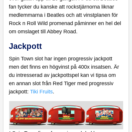
fan tycker du kanske att rockstjärnorna liknar
medlemmarna i Beatles och att vinstplanen för
Rock n Roll Wild promenad påminner en hel del
om omslaget till Abbey Road.
Jackpott
Spin Town slot har ingen progressiv jackpott
men det finns en högvinst på 400x insatsen. Är
du intresserad av jackpottspel kan vi tipsa om
en annan slot från Red Tiger med progressiv
jackpott:
Tiki Fruits
.