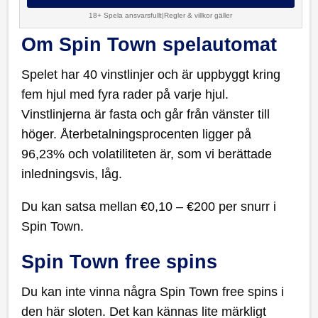
18+ Spela ansvarsfullt
|
Regler & villkor gäller
Om Spin Town spelautomat
Spelet har 40 vinstlinjer och är uppbyggt kring
fem hjul med fyra rader på varje hjul.
Vinstlinjerna är fasta och går från vänster till
höger. Återbetalningsprocenten ligger på
96,23% och volatiliteten är, som vi berättade
inledningsvis, låg.
Du kan satsa mellan €0,10 – €200 per snurr i
Spin Town.
Spin Town free spins
Du kan inte vinna några Spin Town free spins i
den här sloten. Det kan kännas lite märkligt