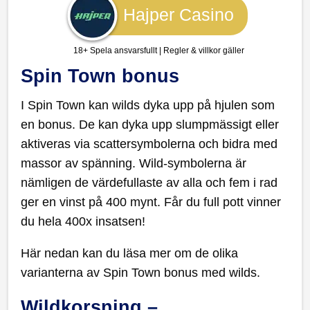
Hajper Casino
18+ Spela ansvarsfullt
|
Regler & villkor gäller
Spin Town bonus
I Spin Town kan wilds dyka upp på hjulen som
en bonus. De kan dyka upp slumpmässigt eller
aktiveras via scattersymbolerna och bidra med
massor av spänning. Wild-symbolerna är
nämligen de värdefullaste av alla och fem i rad
ger en vinst på 400 mynt. Får du full pott vinner
du hela 400x insatsen!
Här nedan kan du läsa mer om de olika
varianterna av Spin Town bonus med wilds.
Wildkorsning –