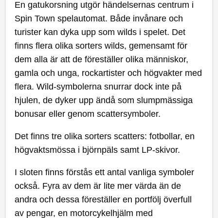
En gatukorsning utgör händelsernas centrum i
Spin Town spelautomat. Både invånare och
turister kan dyka upp som wilds i spelet. Det
finns flera olika sorters wilds, gemensamt för
dem alla är att de föreställer olika människor,
gamla och unga, rockartister och högvakter med
flera. Wild-symbolerna snurrar dock inte på
hjulen, de dyker upp ändå som slumpmässiga
bonusar eller genom scattersymboler.
Det finns tre olika sorters scatters: fotbollar, en
högvaktsmössa i björnpäls samt LP-skivor.
I sloten finns förstås ett antal vanliga symboler
också. Fyra av dem är lite mer värda än de
andra och dessa föreställer en portfölj överfull
av pengar, en motorcykelhjälm med