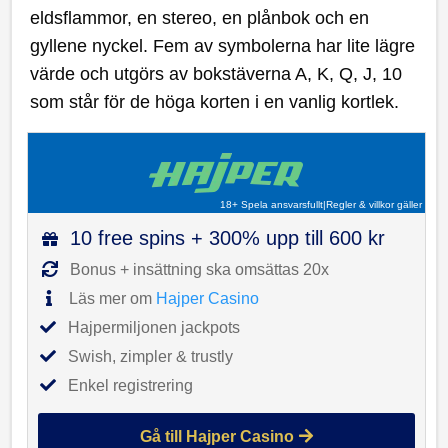
eldsflammor, en stereo, en plånbok och en
gyllene nyckel. Fem av symbolerna har lite lägre
värde och utgörs av bokstäverna A, K, Q, J, 10
som står för de höga korten i en vanlig kortlek.
18+ Spela ansvarsfullt
|
Regler & villkor gäller
10 free spins + 300% upp till 600 kr
Bonus + insättning ska omsättas 20x
Läs mer om
Hajper Casino
Hajpermiljonen jackpots
Swish, zimpler & trustly
Enkel registrering
Gå till Hajper Casino