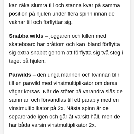
kan råka slumra till och stanna kvar på samma
position på hjulen under flera spinn innan de
vaknar till och förflyttar sig.
Snabba wilds
– joggaren och killen med
skateboard har bråttom och kan ibland förflytta
sig extra snabbt genom att förflytta sig två steg i
taget på hjulen.
Parwilds
– den unga mannen och kvinnan blir
till en parwild med vinstmultiplikator om deras
vägar korsas. När de stöter på varandra slås de
samman och förvandlas till ett paraply med en
vinstmultiplikator på 2x. Nästa spinn är de
separerade igen och går åt varsitt håll, men de
har båda varsin vinstmultiplikator 2x.