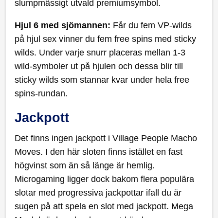
slumpmässigt utvald premiumsymbol.
Hjul 6 med sjömannen:
Får du fem VP-wilds
på hjul sex vinner du fem free spins med sticky
wilds. Under varje snurr placeras mellan 1-3
wild-symboler ut på hjulen och dessa blir till
sticky wilds som stannar kvar under hela free
spins-rundan.
Jackpott
Det finns ingen jackpott i Village People Macho
Moves. I den här sloten finns istället en fast
högvinst som än så länge är hemlig.
Microgaming ligger dock bakom flera populära
slotar med progressiva jackpottar ifall du är
sugen på att spela en slot med jackpott. Mega