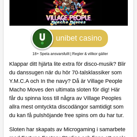
unibet casino
18+ Spela ansvarsfullt
|
Regler & villkor gäller
Klappar ditt hjärta lite extra för disco-musik? Blir
du danssugen när du hör 70-talsklassiker som
Y.M.C.A och In the navy? Då är Village People
Macho Moves den ultimata sloten för dig! Här
får du spinna loss till några av Village Peoples
allra mest omtyckta discodängor samtidigt som
du kan få pulshöjande free spins om du har tur.
Sloten har skapats av Microgaming i samarbete