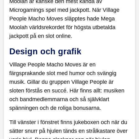
Moolah är kanske den mest kända av
Microgamings spel med jackpott. När Village
People Macho Moves släpptes hade Mega
Moolah världsrekordet för högsta utbetalda
jackpott på en slot online.
Design och grafik
Village People Macho Moves är en
färgsprakande slot med humor och svängig
musik. Gillar du gruppen Village People är
sloten förstås en succé. Här finns allt: musiken
och bandmedlemmarna och så självklart
spänningen och de roliga bonusarna.
Till vänster i fönstret finns jukeboxen och när du
sätter snurr på hjulen tänds en strålkastare över