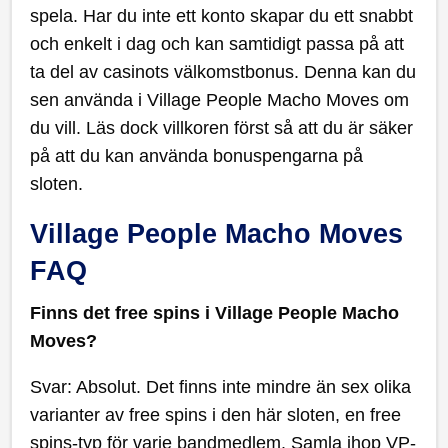
spela. Har du inte ett konto skapar du ett snabbt
och enkelt i dag och kan samtidigt passa på att
ta del av casinots välkomstbonus. Denna kan du
sen använda i Village People Macho Moves om
du vill. Läs dock villkoren först så att du är säker
på att du kan använda bonuspengarna på
sloten.
Village People Macho Moves
FAQ
Finns det free spins i Village People Macho
Moves?
Svar: Absolut. Det finns inte mindre än sex olika
varianter av free spins i den här sloten, en free
spins-typ för varje bandmedlem. Samla ihop VP-