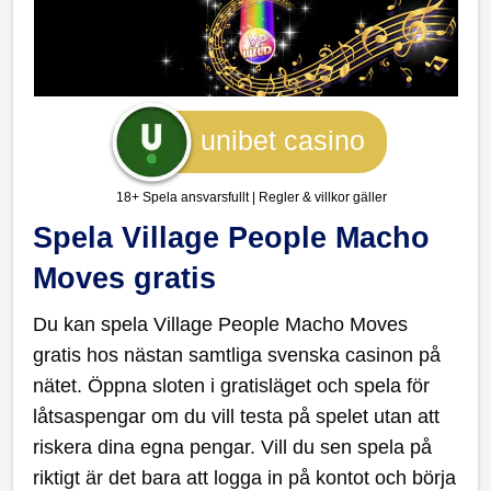
unibet casino
18+ Spela ansvarsfullt
|
Regler & villkor gäller
Spela Village People Macho
Moves gratis
Du kan spela Village People Macho Moves
gratis hos nästan samtliga svenska casinon på
nätet. Öppna sloten i gratisläget och spela för
låtsaspengar om du vill testa på spelet utan att
riskera dina egna pengar. Vill du sen spela på
riktigt är det bara att logga in på kontot och börja