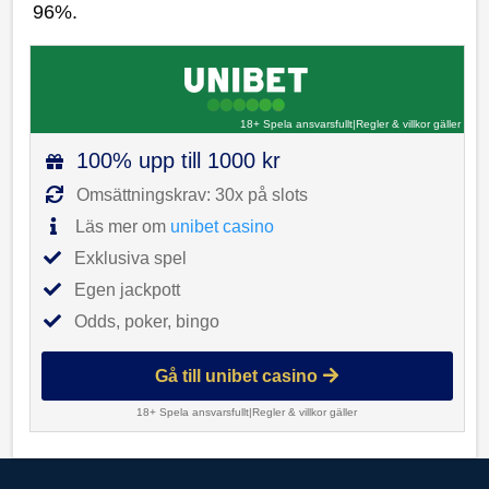
96%.
18+ Spela ansvarsfullt
|
Regler & villkor gäller
100% upp till 1000 kr
Omsättningskrav: 30x på slots
Läs mer om
unibet casino
Exklusiva spel
Egen jackpott
Odds, poker, bingo
Gå till unibet casino
18+ Spela ansvarsfullt
|
Regler & villkor gäller