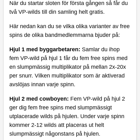
När du startar sloten för första gången så får du
två VP-wilds till din samling helt gratis.
Här nedan kan du se vilka olika varianter av free
spins de olika bandmedlemmarna bjuder på:
Hjul 1 med byggarbetaren:
Samlar du ihop
fem VP-wild på hjul 1 får du fem free spins med
en slumpmässig multiplikator på mellan 2x-20x
per snurr. Vilken multiplikator som är aktiverad
avslöjas innan varje spinn.
Hjul 2 med cowboyen:
Fem VP-wild på hjul 2
ger dig fem free spins med slumpmässigt
utplacerade wilds på hjulen. Under varje spinn
kommer 2-12 wilds att placeras ut helt
slumpmässigt någonstans på hjulen.