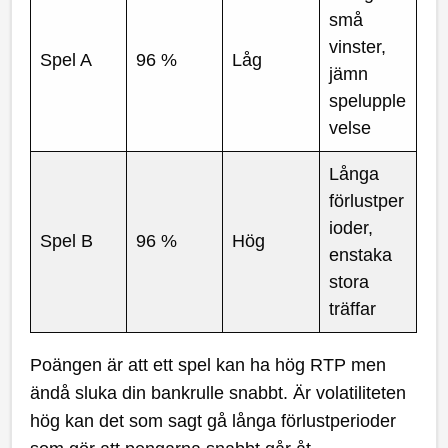
små
vinster,
Spel A
96 %
Låg
jämn
spelupple
velse
Långa
förlustper
ioder,
Spel B
96 %
Hög
enstaka
stora
träffar
Poängen är att ett spel kan ha hög RTP men
ändå sluka din bankrulle snabbt. Är volatiliteten
hög kan det som sagt gå långa förlustperioder