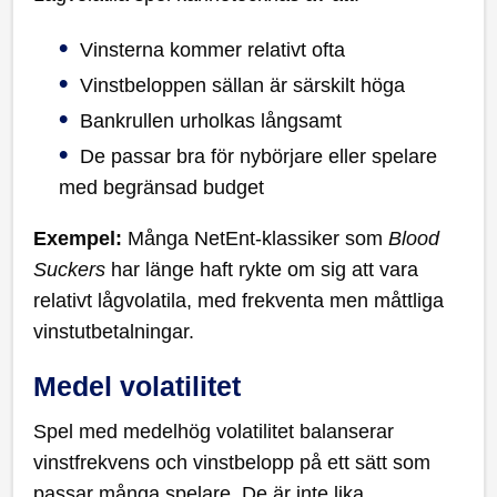
Vinsterna kommer relativt ofta
Vinstbeloppen sällan är särskilt höga
Bankrullen urholkas långsamt
De passar bra för nybörjare eller spelare
med begränsad budget
Exempel:
Många NetEnt-klassiker som
Blood
Suckers
har länge haft rykte om sig att vara
relativt lågvolatila, med frekventa men måttliga
vinstutbetalningar.
Medel volatilitet
Spel med medelhög volatilitet balanserar
vinstfrekvens och vinstbelopp på ett sätt som
passar många spelare. De är inte lika