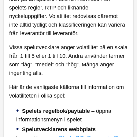
spelets regler, RTP och liknande
nyckeluppgifter. Volatilitet redovisas däremot
inte alltid tydligt och klassificeringen kan variera
från leverantör till leverantör.
Vissa spelutvecklare anger volatilitet på en skala
från 1 till 5 eller 1 till 10. Andra använder termer
som ”låg”, ”medel” och ”hög”. Många anger
ingenting alls.
Här är de vanligaste källorna till information om
volatiliteten i olika spel:
Spelets regelbok/paytable
– öppna
informationsmenyn i spelet
Spelutvecklarens webbplats
–