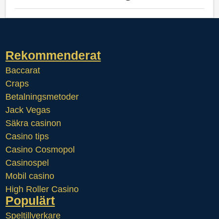
Rekommenderat
Baccarat
Craps
Betalningsmetoder
Jack Vegas
Säkra casinon
Casino tips
Casino Cosmopol
Casinospel
Mobil casino
High Roller Casino
Populärt
Speltillverkare