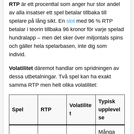
RTP
är ett procenttal som anger hur stor andel
av alla insatser ett spel betalar tillbaka till
spelare på lång sikt. En
slot
med 96 % RTP
betalar i teorin tillbaka 96 kronor för varje spelad
hundralapp – men det sker över miljontals spins
och gäller hela spelarbasen, inte dig som
individ.
Volatilitet
däremot handlar om spridningen av
dessa utbetalningar. Två spel kan ha exakt
samma RTP men helt olika volatilitet:
Typisk
Volatilite
Spel
RTP
upplevel
t
se
Många