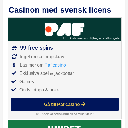
Casinon med svensk licens
18+ Spela ansvarsfullt
|
Regler & villkor gäller
99 free spins
Inget omsättningskrav
Läs mer om
Paf casino
Exklusiva spel & jackpottar
Games
Odds, bingo & poker
Gå till Paf casino
18+ Spela ansvarsfullt
|
Regler & villkor gäller