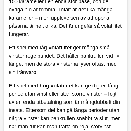
100 karameller i en enda stor påse, och de
övriga nio är tomma. Totalt är det lika många
karameller – men upplevelsen av att öppna
påsarna är helt olika. Det är ungefär så volatilitet
fungerar.
Ett spel med
låg volatilitet
ger många små
vinster regelbundet. Det håller bankrullen vid liv
länge, men de stora vinsterna lyser oftast med
sin frånvaro.
Ett spel med
hög volatilitet
kan ge dig en lång
period utan vinst eller utan större vinster – följt
av en enda utbetalning som är mångdubbelt din
insats. Eftersom det kan gå långa perioder utan
några vinster kan bankrullen snabbt ta slut, men
har man tur kan man träffa en rejäl storvinst.