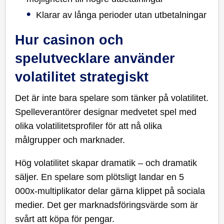
Klarar av långa perioder utan utbetalningar
Hur casinon och
spelutvecklare använder
volatilitet strategiskt
Det är inte bara spelare som tänker på volatilitet.
Spelleverantörer designar medvetet spel med
olika volatilitetsprofiler för att nå olika
målgrupper och marknader.
Hög volatilitet skapar dramatik – och dramatik
säljer. En spelare som plötsligt landar en 5
000x-multiplikator delar gärna klippet på sociala
medier. Det ger marknadsföringsvärde som är
svårt att köpa för pengar.