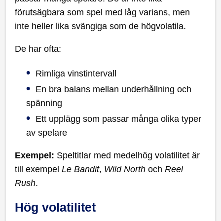
förutsägbara som spel med låg varians, men
inte heller lika svängiga som de högvolatila.
De har ofta:
Rimliga vinstintervall
En bra balans mellan underhållning och
spänning
Ett upplägg som passar många olika typer
av spelare
Exempel:
Speltitlar med medelhög volatilitet är
till exempel
Le Bandit
,
Wild North
och
Reel
Rush
.
Hög volatilitet