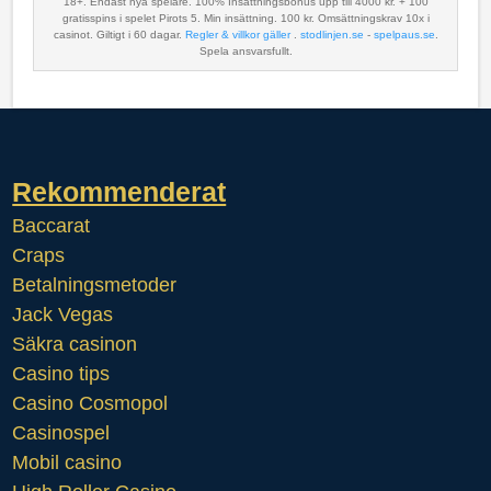
18+. Endast nya spelare. 100% Insättningsbonus upp till 4000 kr. + 100
gratisspins i spelet Pirots 5. Min insättning. 100 kr. Omsättningskrav 10x i
casinot. Giltigt i 60 dagar.
Regler & villkor gäller
.
stodlinjen.se
-
spelpaus.se
.
Spela ansvarsfullt.
Rekommenderat
Baccarat
Craps
Betalningsmetoder
Jack Vegas
Säkra casinon
Casino tips
Casino Cosmopol
Casinospel
Mobil casino