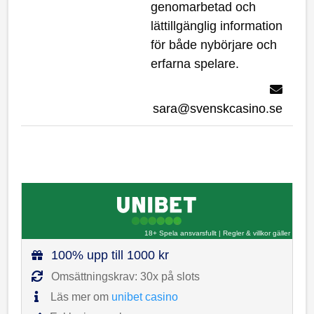
genomarbetad och
lättillgänglig information
för både nybörjare och
erfarna spelare.
sara@svenskcasino.se
18+ Spela ansvarsfullt
|
Regler & villkor gäller
100% upp till 1000 kr
Omsättningskrav: 30x på slots
Läs mer om
unibet casino