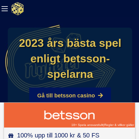
2023 års bästa spel
enligt betsson-
spelarna
Gå till betsson casino
18+.
Regler
& villkor
18+ Spela ansvarsfullt
|
Regler & villkor gäller
gäller
.
stodlinjen.se
.
100% upp till 1000 kr & 50 FS
Publicerad: 2024-01-
spelpaus.se
.