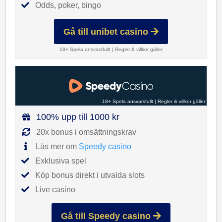
Odds, poker, bingo
Gå till unibet casino
18+ Spela ansvarsfullt
|
Regler & villkor gäller
18+ Spela ansvarsfullt
|
Regler & villkor gäller
100% upp till 1000 kr
20x bonus i omsättningskrav
Läs mer om
Speedy casino
Exklusiva spel
Köp bonus direkt i utvalda slots
Live casino
Gå till Speedy casino