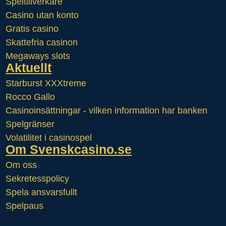
Speltillverkare
Casino utan konto
Gratis casino
Skattefria casinon
Megaways slots
Aktuellt
Starburst XXXtreme
Rocco Gallo
Casinoinsättningar - vilken information har banken
Spelgränser
Volatilitet i casinospel
Om Svenskcasino.se
Om oss
Sekretesspolicy
Spela ansvarsfullt
Spelpaus