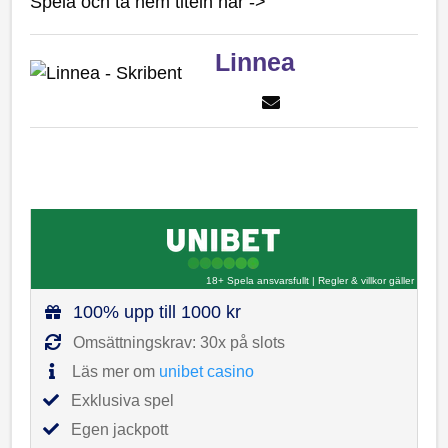
Spela och ta hem titeln här ->
Linnea
18+ Spela ansvarsfullt
|
Regler & villkor gäller
100% upp till 1000 kr
Omsättningskrav: 30x på slots
Läs mer om
unibet casino
Exklusiva spel
Egen jackpott