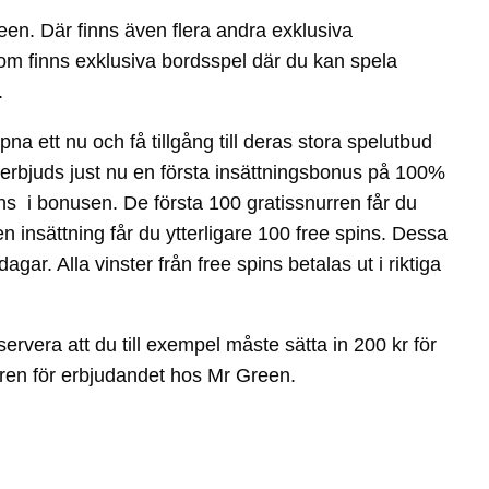
reen. Där finns även flera andra exklusiva
m finns exklusiva bordsspel där du kan spela
.
a ett nu och få tillgång till deras stora spelutbud
rbjuds just nu en första insättningsbonus på 100%
pins i bonusen. De första 100 gratissnurren får du
 insättning får du ytterligare 100 free spins. Dessa
ar. Alla vinster från free spins betalas ut i riktiga
ervera att du till exempel måste sätta in 200 kr för
koren för erbjudandet hos Mr Green.