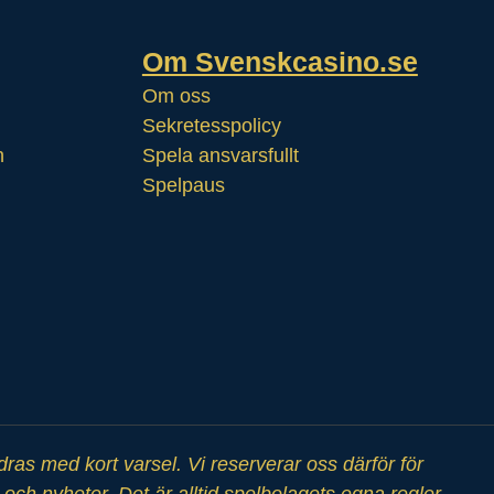
Om Svenskcasino.se
Om oss
Sekretesspolicy
n
Spela ansvarsfullt
Spelpaus
ras med kort varsel. Vi reserverar oss därför för