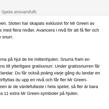
. Spela ansvarsfullt.
en. Sloten har skapats exklusivt för Mr Green av
med flera nivåer. Avancera i nivå för att få fler och
 snurr.
rna på hjul de tre mittenhjulen. Snurra fram en
s till ytterligare gratissnurr. Under gratissnurren får
u landar. Du får också poäng varje gång du landar en
örflyttas du upp en nivå och får fler Mr Green-
 är de värdefullaste i hela spelet, så fler är bara
hela 11 extra Mr Green-symboler på hjulen.