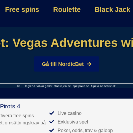
Free spins
Roulette
Black Jack
ot: Vegas Adventures w
Gå till NordicBet
18+.
Regler & villkor gäller
.
stodlinjen.se
.
spelpaus.se
. Spela ansvarsfullt.
Pirots 4
Live casino
tivera free spins.
Exklusiva spel
 ett omsättningskrav på
Poker, odds, trav & galopp