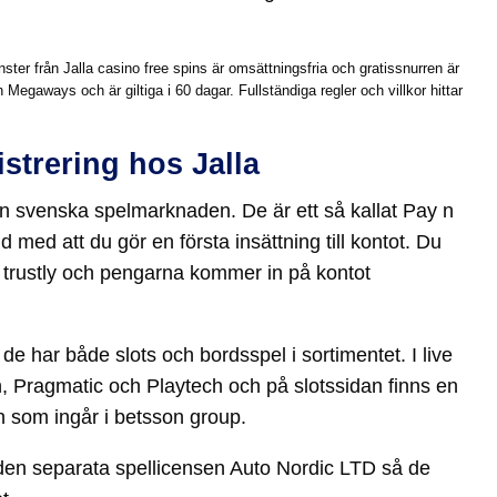
ster från Jalla casino free spins är omsättningsfria och gratissnurren är
Megaways och är giltiga i 60 dagar. Fullständiga regler och villkor hittar
strering hos Jalla
en svenska spelmarknaden. De är ett så kallat Pay n
 med att du gör en första insättning till kontot. Du
r trustly och pengarna kommer in på kontot
de har både slots och bordsspel i sortimentet. I live
n, Pragmatic och Playtech och på slotssidan finns en
n som ingår i betsson group.
 den separata spellicensen Auto Nordic LTD så de