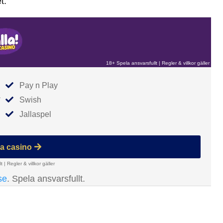
t.
18+ Spela ansvarsfullt
|
Regler & villkor gäller
Pay n Play
å
Swish
Jallaspel
lla casino
lt
|
Regler & villkor gäller
se
. Spela ansvarsfullt.