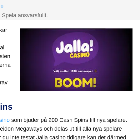
no
. Spela ansvarsfullt.
kar
al
nsten
terna
ärav
ins
sino
som bjuder på 200 Cash Spins till nya spelare.
eidon Megaways och delas ut till alla nya spelare
 du inte testat Jalla casino tidigare kan det därmed