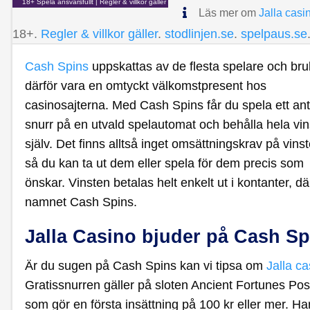
18+ Spela ansvarsfullt
|
Regler & villkor gäller
Läs mer om
Jalla casi
18+.
Regler & villkor gäller
.
stodlinjen.se
.
spelpaus.se
Cash Spins
uppskattas av de flesta spelare och bru
därför vara en omtyckt välkomstpresent hos
casinosajterna. Med Cash Spins får du spela ett ant
snurr på en utvald spelautomat och behålla hela vi
själv. Det finns alltså inget omsättningskrav på vins
så du kan ta ut dem eller spela för dem precis som
önskar. Vinsten betalas helt enkelt ut i kontanter, d
namnet Cash Spins.
Jalla Casino bjuder på Cash Sp
Är du sugen på Cash Spins kan vi tipsa om
Jalla ca
Gratissnurren gäller på sloten Ancient Fortunes Pos
som gör en första insättning på 100 kr eller mer. Har