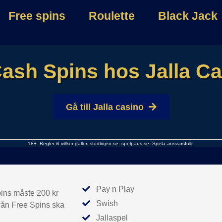
Free spins
Roulette
Black Jack
ash Spins hos Jalla C
Gå till Jalla casino
18+.
Regler & villkor gäller
.
stodlinjen.se
.
spelpaus.se
. Spela ansvarsfullt.
Pay n Play
pins måste 200 kr
Swish
från Free Spins ska
Jallaspel