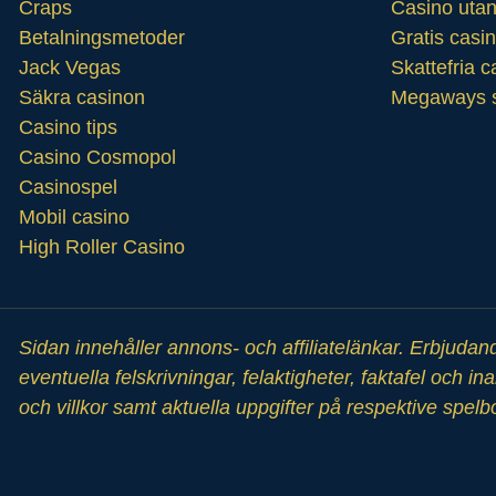
Craps
Casino utan
Betalningsmetoder
Gratis casi
Jack Vegas
Skattefria 
Säkra casinon
Megaways s
Casino tips
Casino Cosmopol
Casinospel
Mobil casino
High Roller Casino
Sidan innehåller annons- och affiliatelänkar. Erbjudan
eventuella felskrivningar, felaktigheter, faktafel och in
och villkor samt aktuella uppgifter på respektive spel