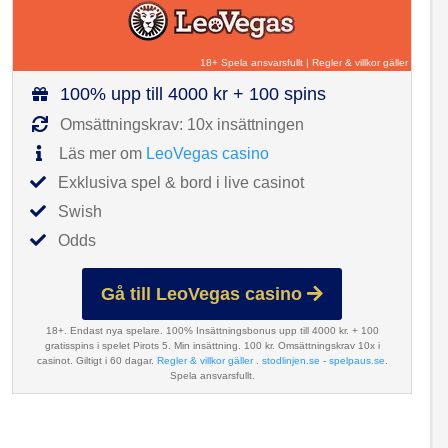
18+ Spela ansvarsfullt
|
Regler & villkor gäller
100% upp till 4000 kr + 100 spins
Omsättningskrav: 10x insättningen
Läs mer om
LeoVegas casino
Exklusiva spel & bord i live casinot
Swish
Odds
Gå till LeoVegas casino
18+. Endast nya spelare. 100% Insättningsbonus upp till 4000 kr. + 100
gratisspins i spelet Pirots 5. Min insättning. 100 kr. Omsättningskrav 10x i
casinot. Giltigt i 60 dagar.
Regler & villkor gäller
.
stodlinjen.se
-
spelpaus.se
.
Spela ansvarsfullt.