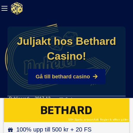
Juljakt hos Bethard
Casino!
Gå till bethard casino
Publicerad: 2017-12-
18+ Spela
01
Uppdaterad: 2019-
ansvarsfullt
|
01-25
Skribent:
Lina
Regler &
villkor gäller
18+ Spela ansvarsfullt
|
Regler & villkor gäller
100% upp till 500 kr + 20 FS