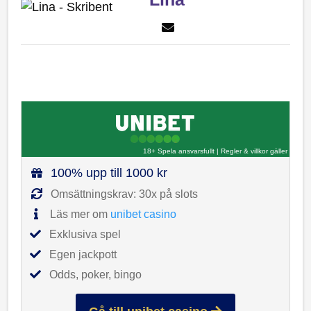
18+ Spela ansvarsfullt
|
Regler & villkor gäller
100% upp till 1000 kr
Omsättningskrav: 30x på slots
Läs mer om
unibet casino
Exklusiva spel
Egen jackpott
Odds, poker, bingo