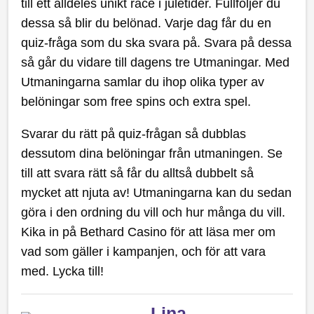
till ett alldeles unikt race i juletider. Fullföljer du
dessa så blir du belönad. Varje dag får du en
quiz-fråga som du ska svara på. Svara på dessa
så går du vidare till dagens tre Utmaningar. Med
Utmaningarna samlar du ihop olika typer av
belöningar som free spins och extra spel.
Svarar du rätt på quiz-frågan så dubblas
dessutom dina belöningar från utmaningen. Se
till att svara rätt så får du alltså dubbelt så
mycket att njuta av! Utmaningarna kan du sedan
göra i den ordning du vill och hur många du vill.
Kika in på Bethard Casino för att läsa mer om
vad som gäller i kampanjen, och för att vara
med. Lycka till!
Lina