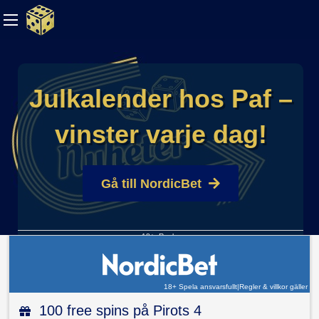
Julkalender hos Paf –
vinster varje dag!
Gå till NordicBet
18+.
Regler
& villkor
gäller
.
stodlinjen.se
.
Publicerad: 2016-12-
spelpaus.se
.
06
Skribent:
Lisa
18+ Spela ansvarsfullt
|
Regler & villkor gäller
Spela
ansvarsfullt.
100 free spins på Pirots 4