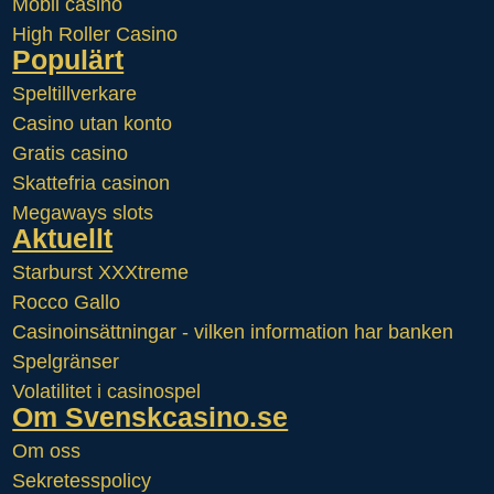
Mobil casino
High Roller Casino
Populärt
Speltillverkare
Casino utan konto
Gratis casino
Skattefria casinon
Megaways slots
Aktuellt
Starburst XXXtreme
Rocco Gallo
Casinoinsättningar - vilken information har banken
Spelgränser
Volatilitet i casinospel
Om Svenskcasino.se
Om oss
Sekretesspolicy