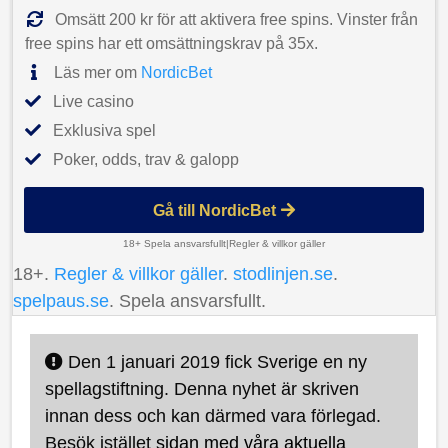
Omsätt 200 kr för att aktivera free spins. Vinster från
free spins har ett omsättningskrav på 35x.
Läs mer om
NordicBet
Live casino
Exklusiva spel
Poker, odds, trav & galopp
Gå till NordicBet
18+ Spela ansvarsfullt
|
Regler & villkor gäller
18+.
Regler & villkor gäller
.
stodlinjen.se
.
spelpaus.se
. Spela ansvarsfullt.
Den 1 januari 2019 fick Sverige en ny
spellagstiftning. Denna nyhet är skriven
innan dess och kan därmed vara förlegad.
Besök istället
sidan med våra aktuella