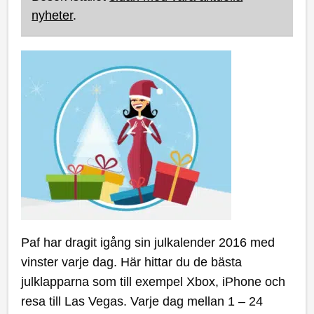
nyheter
.
Paf har dragit igång sin julkalender 2016 med
vinster varje dag. Här hittar du de bästa
julklapparna som till exempel Xbox, iPhone och
resa till Las Vegas. Varje dag mellan 1 – 24