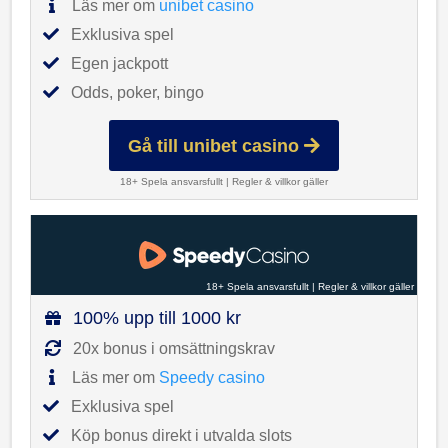
Läs mer om
unibet casino
Exklusiva spel
Egen jackpott
Odds, poker, bingo
Gå till unibet casino
18+ Spela ansvarsfullt
|
Regler & villkor gäller
18+ Spela ansvarsfullt
|
Regler & villkor gäller
100% upp till 1000 kr
20x bonus i omsättningskrav
Läs mer om
Speedy casino
Exklusiva spel
Köp bonus direkt i utvalda slots