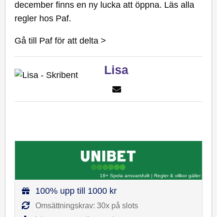
december finns en ny lucka att öppna. Läs alla
regler hos Paf.
Gå till Paf för att delta >
Lisa
18+ Spela ansvarsfullt
|
Regler & villkor gäller
100% upp till 1000 kr
Omsättningskrav: 30x på slots