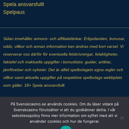
Spela ansvarsfullt
Spelpaus
Sidan innehåller annons- och affiliatelänkar. Erbjudanden, bonusar,
odds, villkor och annan information kan ändras med kort varsel. Vi
reserverar oss därför för eventuella felskrivningar, felaktigheter,
faktafel och inaktuella uppgifter i bonuslistor, guider, artiklar,
jämförelser och nyheter. Det är alltid spelbolagets egna regler och
villkor samt aktuella uppgifter på respektive spelbolags webbplats
som gäller. 18+ Spela ansvarsfullt.
På Svenskcasino.se används cookies. Om du läser vidare på
Svenskcasino förutsätter vi att du godkänner detta. I vår
sekretesspolicy finns mer information om syftet med att vi
använder cookies och hur de fungerar.