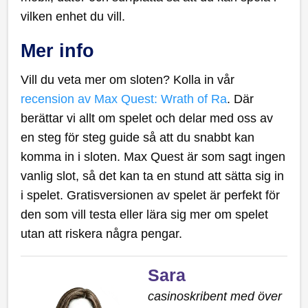
vilken enhet du vill.
Mer info
Vill du veta mer om sloten? Kolla in vår
recension av Max Quest: Wrath of Ra
. Där
berättar vi allt om spelet och delar med oss av
en steg för steg guide så att du snabbt kan
komma in i sloten. Max Quest är som sagt ingen
vanlig slot, så det kan ta en stund att sätta sig in
i spelet. Gratisversionen av spelet är perfekt för
den som vill testa eller lära sig mer om spelet
utan att riskera några pengar.
Sara
casinoskribent med över