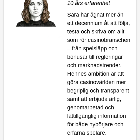
10 års erfarenhet
Sara har ägnat mer än
ett decennium åt att följa,
testa och skriva om allt
som rör casinobranschen
– från spelsläpp och
bonusar till regleringar
och marknadstrender.
Hennes ambition är att
göra casinovärlden mer
begriplig och transparent
samt att erbjuda ärlig,
genomarbetad och
lättillgänglig information
för både nybörjare och
erfarna spelare.