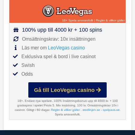
18+ Spela ansvarsfullt
|
Regler & villkor gäller
100% upp till 4000 kr + 100 spins
Omsättningskrav: 10x insättningen
Läs mer om
LeoVegas casino
Exklusiva spel & bord i live casinot
Swish
Odds
Gå till LeoVegas casino
18+. Endast nya spelare. 100% Insättningsbonus upp till 4000 kr. + 100
gratisspins i spelet Pirots 5. Min insättning. 100 kr. Omsättningskrav 10x i
casinot. Giltigt i 60 dagar.
Regler & villkor gäller
.
stodlinjen.se
-
spelpaus.se
.
Spela ansvarsfullt.