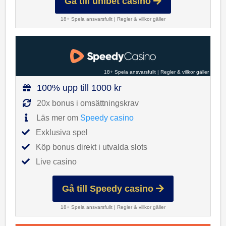
Gå till unibet casino
18+ Spela ansvarsfullt
|
Regler & villkor gäller
18+ Spela ansvarsfullt
|
Regler & villkor gäller
100% upp till 1000 kr
20x bonus i omsättningskrav
Läs mer om
Speedy casino
Exklusiva spel
Köp bonus direkt i utvalda slots
Live casino
Gå till Speedy casino
18+ Spela ansvarsfullt
|
Regler & villkor gäller