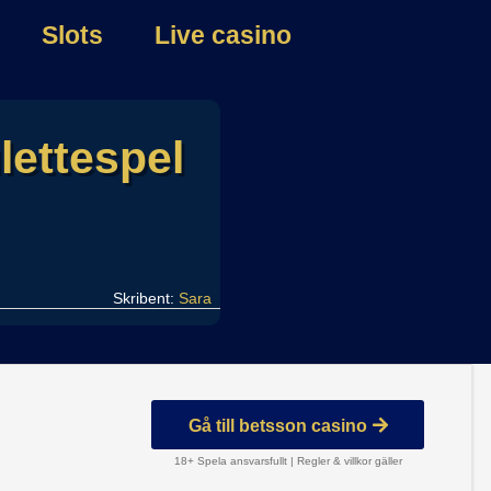
Slots
Live casino
lettespel
Skribent:
Sara
Gå till betsson casino
18+ Spela ansvarsfullt
|
Regler & villkor gäller