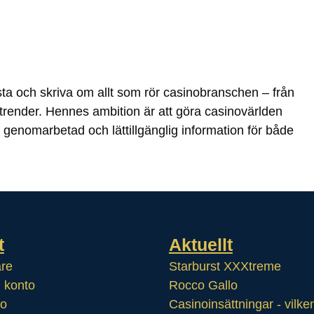
sta och skriva om allt som rör casinobranschen – från
trender. Hennes ambition är att göra casinovärlden
, genomarbetad och lättillgänglig information för både
t
Aktuellt
are
Starburst XXXtreme
 konto
Rocco Gallo
no
Casinoinsättningar - vilke