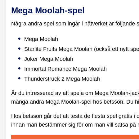
Mega Moolah-spel
Några andra spel som ingår i nätverket är följande
Mega Moolah
Starlite Fruits Mega Moolah (också ett nytt spe
Joker Mega Moolah
Immortal Romance Mega Moolah
Thunderstruck 2 Mega Moolah
Är du intresserad av att spela om Mega Moolah-jac
många andra Mega Moolah-spel hos betsson. Du hit
Hos betsson går det att testa de flesta spel gratis i 
innan man bestämmer sig för om man vill satsa på ri