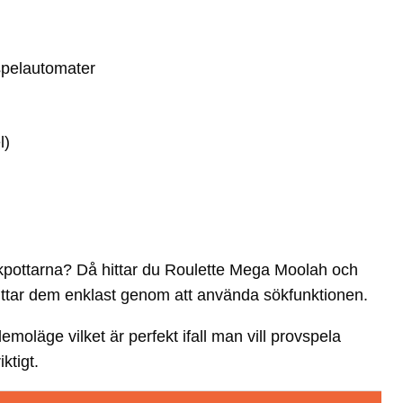
 spelautomater
l)
kpottarna? Då hittar du Roulette Mega Moolah och
tar dem enklast genom att använda sökfunktionen.
demoläge vilket är perfekt ifall man vill provspela
ktigt.