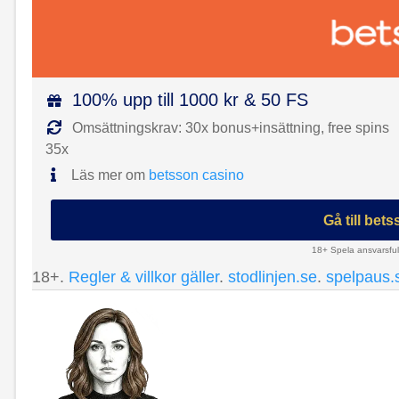
100% upp till 1000 kr & 50 FS
Omsättningskrav: 30x bonus+insättning, free spins
35x
Läs mer om
betsson casino
Gå till bet
18+ Spela ansvarsful
18+.
Regler & villkor gäller
.
stodlinjen.se
.
spelpaus.