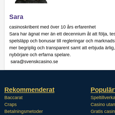
Sara
casinoskribent med över 10 års erfarenhet
Sara har ägnat mer än ett decennium åt att följa, te
spelsläpp och bonusar till regleringar och marknads
mer begriplig och transparent samt att erbjuda ärlig
nybörjare och erfarna spelare.
sara@svenskcasino.se
Rekommenderat
Populär
Baccarat
Speltillverk
Craps
Casino utan
Betalningsmetoder
Gratis casi