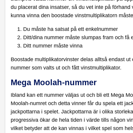
du placerat dina insatser, så du vet inte på förhan
kunna vinna den boostade vinstmultiplikatorn måste 
Du måste ha satsat på ett enkelnummer
Ditt/dina nummer måste slumpas fram och få en
Ditt nummer måste vinna
Boostade multiplikatorvinster delas alltså endast ut
nummer som valts ut och fått vinstmultiplikator.
Mega Moolah-nummer
Ibland kan ett nummer väljas ut och bli ett Mega 
Moolah-numret och detta vinner får du spela ett jac
jackpottarna i spelet. Jackpottarna är i olika storl
progressiva ökar de hela tiden i värde tills någon v
vilket betyder att de kan vinnas i vilket spel som hel