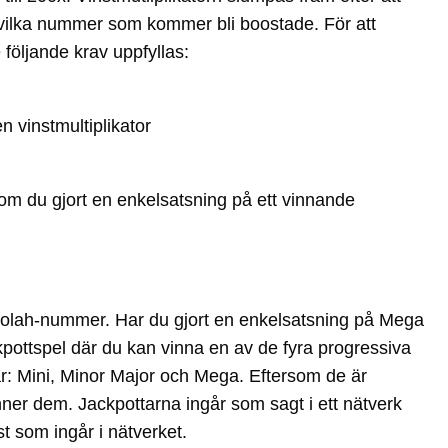
d vilka nummer som kommer bli boostade. För att
följande krav uppfyllas:
 vinstmultiplikator
 om du gjort en enkelsatsning på ett vinnande
Moolah-nummer. Har du gjort en enkelsatsning på Mega
kpottspel där du kan vinna en av de fyra progressiva
ekar: Mini, Minor Major och Mega. Eftersom de är
inner dem. Jackpottarna ingår som sagt i ett nätverk
st som ingår i nätverket.