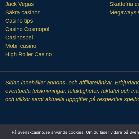
Jack Vegas
Skattefria 
Säkra casinon
Megaways s
Casino tips
Casino Cosmopol
Casinospel
Mobil casino
High Roller Casino
Sidan innehåller annons- och affiliatelänkar. Erbjudan
eventuella felskrivningar, felaktigheter, faktafel och in
och villkor samt aktuella uppgifter på respektive spel
På Svenskcasino.se används cookies. Om du läser vidare på Svensk