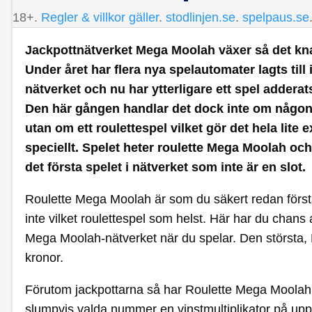
18+.
Regler & villkor gäller
.
stodlinjen.se
.
spelpaus.se
Jackpottnätverket Mega Moolah växer så det kn
Under året har flera nya spelautomater lagts till 
nätverket och nu har ytterligare ett spel adderat
Den här gången handlar det dock inte om någon
utan om ett roulettespel vilket gör det hela lite e
speciellt. Spelet heter roulette Mega Moolah och
det första spelet i nätverket som inte är en slot.
Roulette Mega Moolah är som du säkert redan först
inte vilket roulettespel som helst. Här har du chans
Mega Moolah-nätverket när du spelar. Den största, M
kronor.
Förutom jackpottarna så har Roulette Mega Moolah e
slumpvis valda nummer en vinstmultiplikator på upp t