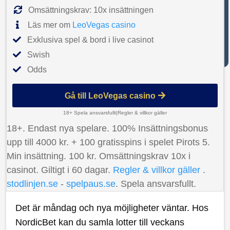
Omsättningskrav
Omsättningskrav: 10x insättningen
10x i casinot.
Giltigt i 60 dagar.
Läs mer om
LeoVegas casino
Regler & villkor
gäller
.
Exklusiva spel & bord i live casinot
stodlinjen.se
-
Publicerad: 2019-04-
spelpaus.se
.
Swish
01
Skribent:
Sara
Spela
ansvarsfullt.
Odds
Gå till LeoVegas casino
18+ Spela ansvarsfullt
|
Regler & villkor gäller
18+. Endast nya spelare. 100% Insättningsbonus
upp till 4000 kr. + 100 gratisspins i spelet Pirots 5.
Min insättning. 100 kr. Omsättningskrav 10x i
casinot. Giltigt i 60 dagar.
Regler & villkor gäller
.
stodlinjen.se
-
spelpaus.se
. Spela ansvarsfullt.
Det är måndag och nya möjligheter väntar. Hos
NordicBet kan du samla lotter till veckans