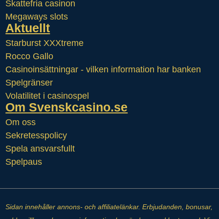
Skattefria casinon
Megaways slots
Aktuellt
Starburst XXXtreme
Rocco Gallo
Casinoinsättningar - vilken information har banken
Spelgränser
Volatilitet i casinospel
Om Svenskcasino.se
Om oss
Sekretesspolicy
Spela ansvarsfullt
Spelpaus
Sidan innehåller annons- och affiliatelänkar. Erbjudanden, bonusar,