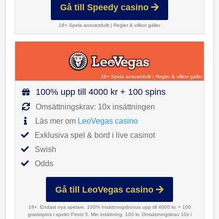
Gå till Speedy casino
18+ Spela ansvarsfullt
|
Regler & villkor gäller
18+ Spela ansvarsfullt
|
Regler & villkor gäller
100% upp till 4000 kr + 100 spins
Omsättningskrav: 10x insättningen
Läs mer om
LeoVegas casino
Exklusiva spel & bord i live casinot
Swish
Odds
Gå till LeoVegas casino
18+. Endast nya spelare. 100% Insättningsbonus upp till 4000 kr. + 100
gratisspins i spelet Pirots 5. Min insättning. 100 kr. Omsättningskrav 10x i