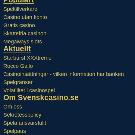
Speltillverkare
Casino utan konto
Gratis casino
Skattefria casinon
Megaways slots
Aktuellt
Starburst XXXtreme
Rocco Gallo
Casinoinsättningar - vilken information har banken
Spelgränser
Volatilitet i casinospel
Om Svenskcasino.se
Om oss
Sekretesspolicy
Spela ansvarsfullt
Spelpaus