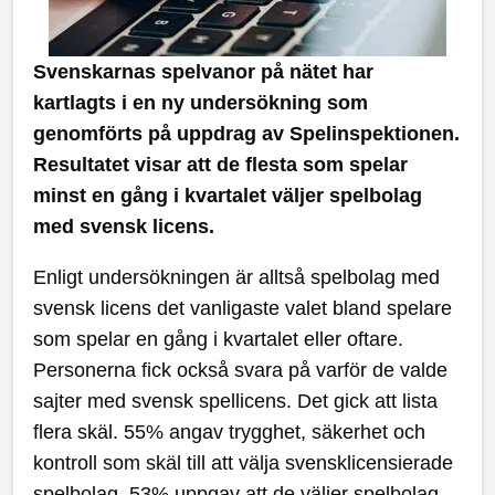
Svenskarnas spelvanor på nätet har
kartlagts i en ny undersökning som
genomförts på uppdrag av Spelinspektionen.
Resultatet visar att de flesta som spelar
minst en gång i kvartalet väljer spelbolag
med svensk licens.
Enligt undersökningen är alltså spelbolag med
svensk licens det vanligaste valet bland spelare
som spelar en gång i kvartalet eller oftare.
Personerna fick också svara på varför de valde
sajter med svensk spellicens. Det gick att lista
flera skäl. 55% angav trygghet, säkerhet och
kontroll som skäl till att välja svensklicensierade
spelbolag. 53% uppgav att de väljer spelbolag