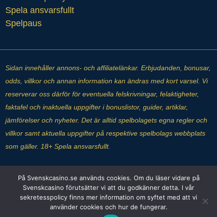
Spela ansvarsfullt
Spelpaus
Sidan innehåller annons- och affiliatelänkar. Erbjudanden, bonusar,
odds, villkor och annan information kan ändras med kort varsel. Vi
reserverar oss därför för eventuella felskrivningar, felaktigheter,
faktafel och inaktuella uppgifter i bonuslistor, guider, artiklar,
jämförelser och nyheter. Det är alltid spelbolagets egna regler och
villkor samt aktuella uppgifter på respektive spelbolags webbplats
som gäller. 18+ Spela ansvarsfullt.
På Svenskcasino.se används cookies. Om du läser vidare på
Svenskcasino förutsätter vi att du godkänner detta. I vår
sekretesspolicy finns mer information om syftet med att vi
använder cookies och hur de fungerar.