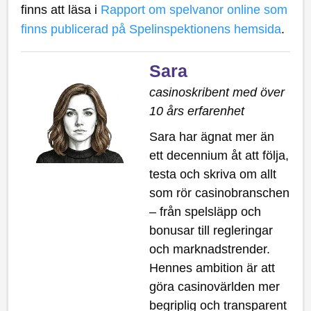
finns att läsa i
Rapport om spelvanor online som
finns publicerad på Spelinspektionens hemsida
.
Sara
casinoskribent med över
10 års erfarenhet
Sara har ägnat mer än
ett decennium åt att följa,
testa och skriva om allt
som rör casinobranschen
– från spelsläpp och
bonusar till regleringar
och marknadstrender.
Hennes ambition är att
göra casinovärlden mer
begriplig och transparent