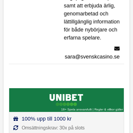
samt att erbjuda ärlig,
genomarbetad och
lättillgänglig information
för både nybörjare och
erfarna spelare.
sara@svenskcasino.se
18+ Spela ansvarsfullt
|
Regler & villkor gäller
100% upp till 1000 kr
Omsättningskrav: 30x på slots