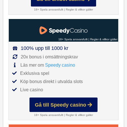
18+ Spela ansvarsfullt
|
Regler & villkor gäller
18+ Spela ansvarsfullt
|
Regler & villkor gäller
100% upp till 1000 kr
20x bonus i omsättningskrav
Läs mer om
Speedy casino
Exklusiva spel
Köp bonus direkt i utvalda slots
Live casino
Gå till Speedy casino
18+ Spela ansvarsfullt
|
Regler & villkor gäller