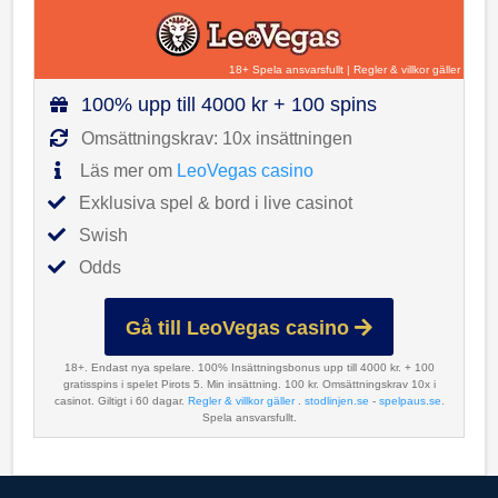
18+ Spela ansvarsfullt
|
Regler & villkor gäller
100% upp till 4000 kr + 100 spins
Omsättningskrav: 10x insättningen
Läs mer om
LeoVegas casino
Exklusiva spel & bord i live casinot
Swish
Odds
Gå till LeoVegas casino
18+. Endast nya spelare. 100% Insättningsbonus upp till 4000 kr. + 100
gratisspins i spelet Pirots 5. Min insättning. 100 kr. Omsättningskrav 10x i
casinot. Giltigt i 60 dagar.
Regler & villkor gäller
.
stodlinjen.se
-
spelpaus.se
.
Spela ansvarsfullt.