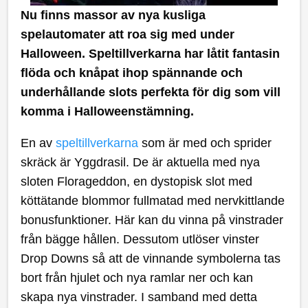
Nu finns massor av nya kusliga
spelautomater att roa sig med under
Halloween. Speltillverkarna har låtit fantasin
flöda och knåpat ihop spännande och
underhållande slots perfekta för dig som vill
komma i Halloweenstämning.
En av
speltillverkarna
som är med och sprider
skräck är Yggdrasil. De är aktuella med nya
sloten Florageddon, en dystopisk slot med
köttätande blommor fullmatad med nervkittlande
bonusfunktioner. Här kan du vinna på vinstrader
från bägge hållen. Dessutom utlöser vinster
Drop Downs så att de vinnande symbolerna tas
bort från hjulet och nya ramlar ner och kan
skapa nya vinstrader. I samband med detta