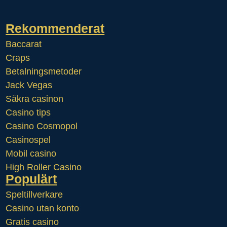
Rekommenderat
Baccarat
Craps
Betalningsmetoder
Jack Vegas
Säkra casinon
Casino tips
Casino Cosmopol
Casinospel
Mobil casino
High Roller Casino
Populärt
Speltillverkare
Casino utan konto
Gratis casino