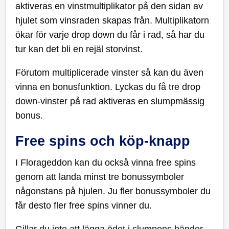
aktiveras en vinstmultiplikator på den sidan av
hjulet som vinsraden skapas från. Multiplikatorn
ökar för varje drop down du får i rad, så har du
tur kan det bli en rejäl storvinst.
Förutom multiplicerade vinster så kan du även
vinna en bonusfunktion. Lyckas du få tre drop
down-vinster på rad aktiveras en slumpmässig
bonus.
Free spins och köp-knapp
I Florageddon kan du också vinna free spins
genom att landa minst tre bonussymboler
någonstans på hjulen. Ju fler bonussymboler du
får desto fler free spins vinner du.
Gillar du inte att lägga ödet i slumpens händer