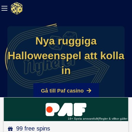
Nya ruggiga
Halloweenspel att kolla
in
Gå till Paf casino
18+ Spela
Publicerad: 2022-10-
ansvarsfullt
|
18+ Spela ansvarsfullt
|
Regler & villkor gäller
26
Skribent:
Sara
Regler &
villkor gäller
99 free spins