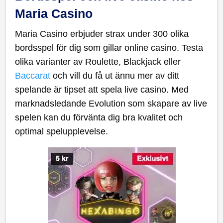
Maria Casino
Maria Casino erbjuder strax under 300 olika
bordsspel för dig som gillar online casino. Testa
olika varianter av Roulette, Blackjack eller
Baccarat
och vill du få ut ännu mer av ditt
spelande är tipset att spela live casino. Med
marknadsledande Evolution som skapare av live
spelen kan du förvänta dig bra kvalitet och
optimal spelupplevelse.