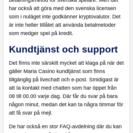
har också att göra med den svenska licensen
som i nuläget inte godkänner kryptovalutor. Det
är inte heller tillåtet att använda betalmetoder
som medger spel på kredit.
Kundtjänst och support
Det finns inte särskilt mycket att klaga på när det
gäller Maria Casino kundtjänst som finns
tillgänglig på livechatt och e-post. Smidigast är
att ta kontakt med chatten som har öppet från
08 till 00.00 varje dag. Där får du svar på bara
någon minut, medan det kan ta några timmar för
att få svar på mejl.
De har också en stor FAQ-avdelning där du kan