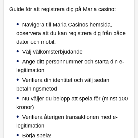
Guide för att registrera dig på Maria casino:
Navigera till Maria Casinos hemsida,
observera att du kan registrera dig från både
dator och mobil.
Välj välkomsterbjudande
Ange ditt personnummer och starta din e-
legitimation
Verifiera din identitet och välj sedan
betalningsmetod
Nu väljer du belopp att spela för (minst 100
kronor)
Verifiera återigen transaktionen med e-
legitimation
Börja spela!