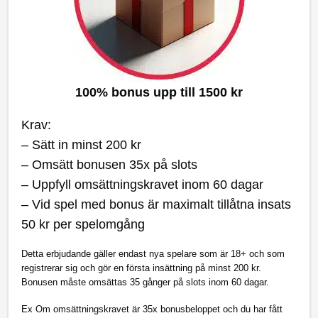
100% bonus upp till 1500 kr
Krav:
– Sätt in minst 200 kr
– Omsätt bonusen 35x på slots
– Uppfyll omsättningskravet inom 60 dagar
– Vid spel med bonus är maximalt tillåtna insats
50 kr per spelomgång
Detta erbjudande gäller endast nya spelare som är 18+ och som
registrerar sig och gör en första insättning på minst 200 kr.
Bonusen måste omsättas 35 gånger på slots inom 60 dagar.
Ex Om omsättningskravet är 35x bonusbeloppet och du har fått