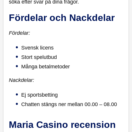
söka efter svar på dina frågor.
Fördelar och Nackdelar
Fördelar:
Svensk licens
Stort spelutbud
Många betalmetoder
Nackdelar:
Ej sportsbetting
Chatten stängs ner mellan 00.00 – 08.00
Maria Casino recension