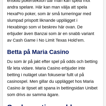
enskild pokersektion där man kan spela mot
andra spelare. Här kan man välja att spela
HexaPro poker, som är små turneringar med
slumpad prispott liknande upplägget i
Hexabingo som vi beskrev här ovan. De
erbjuder även Banzai som är en snabb variant
av Cash Game i No Limit Texas Hold’em.
Betta på Maria Casino
Du som är på jakt efter spel på odds och betting
får leta vidare. Maria Casino erbjuder inte
betting i nuläget utan fokuserar fullt ut på
casinospel. Men gillar du upplägget hos Maria
Casino är tipset att spana in bettingsidan Unibet
som drivs av samma ägare.