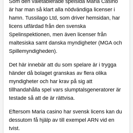
Som den väletablerade spelsida Maria Casino
är har man så klart alla nödvändiga licenser i
hamn. Tussilago Ltd, som driver hemsidan, har
licens utfärdad från den svenska
Spelinspektionen, men även licenser från
maltesiska samt danska myndigheter (MGA och
Spillemyndigheden).
Det här innebär att du som spelare är i trygga
händer då bolaget granskas av flera olika
myndigheter och har krav på sig att
tillhandahålla spel vars slumptalsgeneratorer är
testade så att de är rättvisa.
Eftersom Maria casino har svensk licens kan du
dessutom få hjälp av till exempel ARN vid en
tvist.