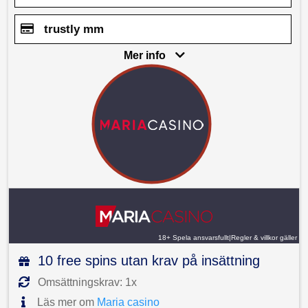
trustly mm
Mer info
18+ Spela ansvarsfullt
|
Regler & villkor gäller
10 free spins utan krav på insättning
Omsättningskrav: 1x
Läs mer om
Maria casino