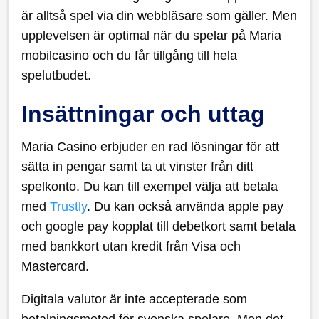
är alltså spel via din webbläsare som gäller. Men
upplevelsen är optimal när du spelar på Maria
mobilcasino och du får tillgång till hela
spelutbudet.
Insättningar och uttag
Maria Casino erbjuder en rad lösningar för att
sätta in pengar samt ta ut vinster från ditt
spelkonto. Du kan till exempel välja att betala
med
Trustly
. Du kan också använda apple pay
och google pay kopplat till debetkort samt betala
med bankkort utan kredit från Visa och
Mastercard.
Digitala valutor är inte accepterade som
betalningsmetod för svenska spelare. Men det