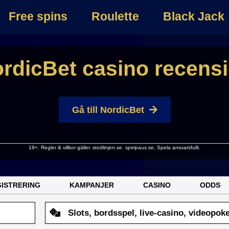
Free spins
Roulette
Black Jack
rdicBet casino recens
Gå till NordicBet
18+.
Regler & villkor gäller
.
stodlinjen.se
.
spelpaus.se
. Spela ansvarsfullt.
ISTRERING
KAMPANJER
CASINO
ODDS
Slots, bordsspel, live-casino, videopok