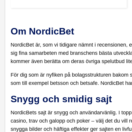
Om NordicBet
NordicBet är, som vi tidigare nämnt i recensionen, 
sig fina samarbeten med branschens bästa utvecklar
kommer även berätta om deras övriga spelutbud lite 
För dig som är nyfiken på bolagsstrukturen bakom s
som till exempel betsson och betsafe. NordicBet ha
Snygg och smidig sajt
NordicBets sajt är snygg och användarvänlig. I topp
casino, trav och galopp och poker – välj det du vill
snygga bilder och häftiga effekter ger sajten en livfu