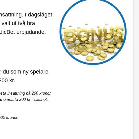
nsättning. I dagsläget
valt ut två bra
rdicBet erbjudande,
år du som ny spelare
200 kr.
sta insättning på 200 kronor.
du omsätta 200 kr i casinot.
500 kronor.