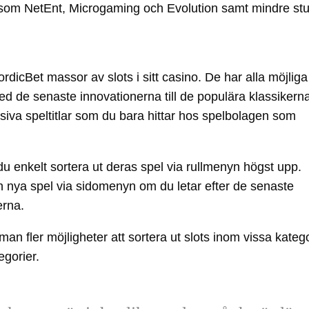
ttar som NetEnt, Microgaming och Evolution samt mindre s
rdicBet massor av slots i sitt casino. De har alla möjliga
med de senaste innovationerna till de populära klassikern
siva speltitlar som du bara hittar hos spelbolagen som
du enkelt sortera ut deras spel via rullmenyn högst upp.
och nya spel via sidomenyn om du letar efter de senaste
erna.
 man fler möjligheter att sortera ut slots inom vissa kate
egorier.