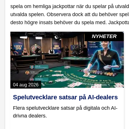
spela om hemliga jackpottar när du spelar på utvalda
utvalda spelen. Observera dock att du behöver spela 
desto högre insats behöver du spela med. Jackpott
NYHETER
04 aug 2026
Spelutvecklare satsar på AI-dealers
Flera spelutvecklare satsar på digitala och AI-
drivna dealers.