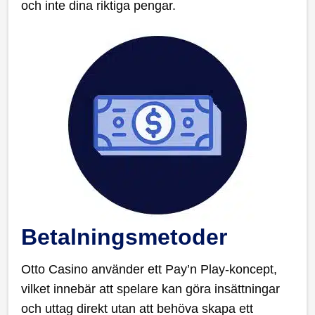
och inte dina riktiga pengar.
Betalningsmetoder
Otto Casino använder ett Pay’n Play-koncept,
vilket innebär att spelare kan göra insättningar
och uttag direkt utan att behöva skapa ett