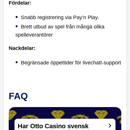
Fördelar:
Snabb registrering via Pay’n Play.
Brett utbud av spel från många olika
spelleverantörer
Nackdelar:
Begränsade öppettider för livechatt-support
FAQ
Har Otto Casino svensk