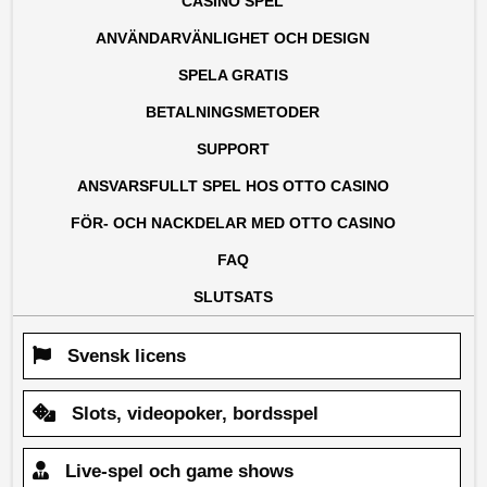
CASINO SPEL
ANVÄNDARVÄNLIGHET OCH DESIGN
SPELA GRATIS
BETALNINGSMETODER
SUPPORT
ANSVARSFULLT SPEL HOS OTTO CASINO
FÖR- OCH NACKDELAR MED OTTO CASINO
FAQ
SLUTSATS
Svensk licens
Slots, videopoker, bordsspel
Live-spel och game shows