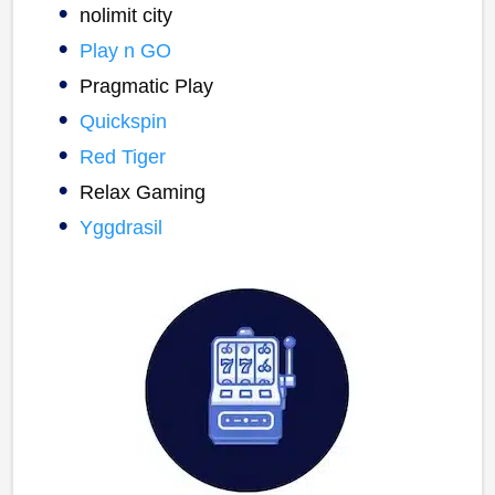
nolimit city
Play n GO
Pragmatic Play
Quickspin
Red Tiger
Relax Gaming
Yggdrasil