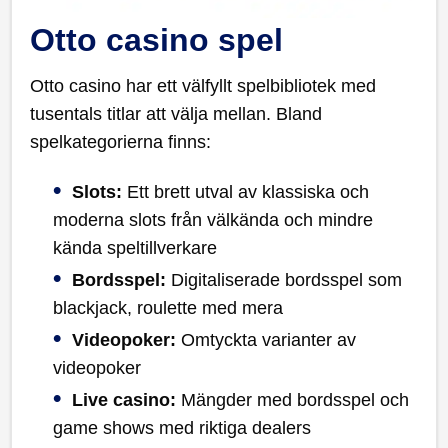
Otto casino spel
Otto casino har ett välfyllt spelbibliotek med
tusentals titlar att välja mellan. Bland
spelkategorierna finns:
Slots:
Ett brett utval av klassiska och
moderna slots från välkända och mindre
kända speltillverkare
Bordsspel:
Digitaliserade bordsspel som
blackjack, roulette med mera
Videopoker:
Omtyckta varianter av
videopoker
Live casino:
Mängder med bordsspel och
game shows med riktiga dealers