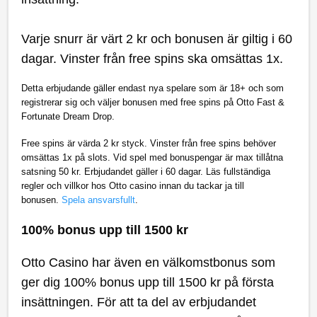
Varje snurr är värt 2 kr och bonusen är giltig i 60
dagar. Vinster från free spins ska omsättas 1x.
Detta erbjudande gäller endast nya spelare som är 18+ och som
registrerar sig och väljer bonusen med free spins på Otto Fast &
Fortunate Dream Drop.
Free spins är värda 2 kr styck. Vinster från free spins behöver
omsättas 1x på slots. Vid spel med bonuspengar är max tillåtna
satsning 50 kr. Erbjudandet gäller i 60 dagar. Läs fullständiga
regler och villkor hos Otto casino innan du tackar ja till
bonusen.
Spela ansvarsfullt
.
100% bonus upp till 1500 kr
Otto Casino har även en välkomstbonus som
ger dig 100% bonus upp till 1500 kr på första
insättningen. För att ta del av erbjudandet