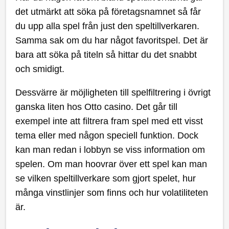
det utmärkt att söka på företagsnamnet så får
du upp alla spel från just den speltillverkaren.
Samma sak om du har något favoritspel. Det är
bara att söka på titeln så hittar du det snabbt
och smidigt.
Dessvärre är möjligheten till spelfiltrering i övrigt
ganska liten hos Otto casino. Det går till
exempel inte att filtrera fram spel med ett visst
tema eller med någon speciell funktion. Dock
kan man redan i lobbyn se viss information om
spelen. Om man hoovrar över ett spel kan man
se vilken speltillverkare som gjort spelet, hur
många vinstlinjer som finns och hur volatiliteten
är.