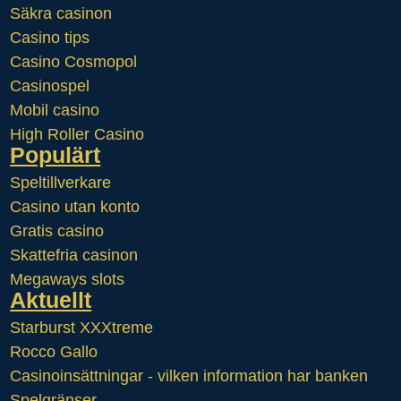
Säkra casinon
Casino tips
Casino Cosmopol
Casinospel
Mobil casino
High Roller Casino
Populärt
Speltillverkare
Casino utan konto
Gratis casino
Skattefria casinon
Megaways slots
Aktuellt
Starburst XXXtreme
Rocco Gallo
Casinoinsättningar - vilken information har banken
Spelgränser