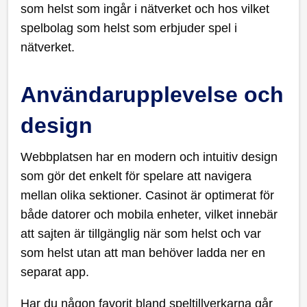
som helst som ingår i nätverket och hos vilket
spelbolag som helst som erbjuder spel i
nätverket.
Användarupplevelse och
design
Webbplatsen har en modern och intuitiv design
som gör det enkelt för spelare att navigera
mellan olika sektioner. Casinot är optimerat för
både datorer och mobila enheter, vilket innebär
att sajten är tillgänglig när som helst och var
som helst utan att man behöver ladda ner en
separat app.
Har du någon favorit bland speltillverkarna går