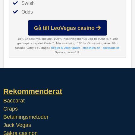
Swish
Odds
Gå till LeoVegas casino
18+. Endast nya spelare. 100% Insättningsbonus upp till 4000 kr. + 100
gratisspins i spelet Pirots 5. Min insättning. 100 kr. Omsättningskrav 10x i
casinot. Giltigt i 60 dagar.
Regler & villkor gäller
.
stodlinjen.se
-
spelpaus.se
.
Spela ansvarsfullt.
Rekommenderat
Baccarat
Craps
Betalningsmetoder
Jack Vegas
Säkra casinon