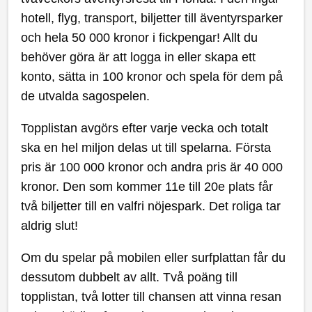
hotell, flyg, transport, biljetter till äventyrsparker
och hela 50 000 kronor i fickpengar! Allt du
behöver göra är att logga in eller skapa ett
konto, sätta in 100 kronor och spela för dem på
de utvalda sagospelen.
Topplistan avgörs efter varje vecka och totalt
ska en hel miljon delas ut till spelarna. Första
pris är 100 000 kronor och andra pris är 40 000
kronor. Den som kommer 11e till 20e plats får
två biljetter till en valfri nöjespark. Det roliga tar
aldrig slut!
Om du spelar på mobilen eller surfplattan får du
dessutom dubbelt av allt. Två poäng till
topplistan, två lotter till chansen att vinna resan