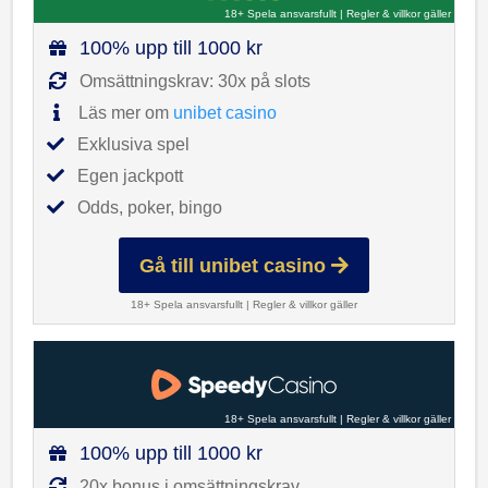
18+ Spela ansvarsfullt
|
Regler & villkor gäller
100% upp till 1000 kr
Omsättningskrav: 30x på slots
Läs mer om
unibet casino
Exklusiva spel
Egen jackpott
Odds, poker, bingo
Gå till unibet casino
18+ Spela ansvarsfullt
|
Regler & villkor gäller
18+ Spela ansvarsfullt
|
Regler & villkor gäller
100% upp till 1000 kr
20x bonus i omsättningskrav