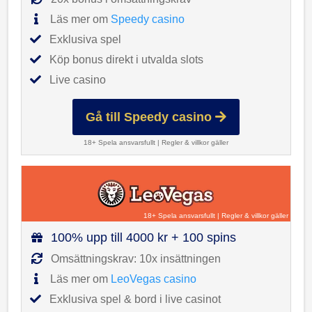
Läs mer om
Speedy casino
Exklusiva spel
Köp bonus direkt i utvalda slots
Live casino
Gå till Speedy casino
18+ Spela ansvarsfullt
|
Regler & villkor gäller
18+ Spela ansvarsfullt
|
Regler & villkor gäller
100% upp till 4000 kr + 100 spins
Omsättningskrav: 10x insättningen
Läs mer om
LeoVegas casino
Exklusiva spel & bord i live casinot