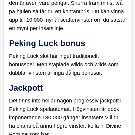
den är även värd pengar. Snurra fram minst två
på hjulen så får du ett kontantpris. Du kan vinna
upp till 10 000 mynt i scattervinster om du satsar
ett mynt per insatslinje.
Peking Luck bonus
Peking Luck slot har inget traditionellt
bonusspel. Men staplade wilds och wilds som
dubblar vinsten är inga dåliga bonusar.
Jackpott
Det finns inte heller någon progressiv jackpott i
Peking Luck spelautomat. Högvinsten är dock
imponerande 180 000 gånger insatsen! Vill du
ha chans på ännu högre vinster, kolla in Divine
Fortune som har