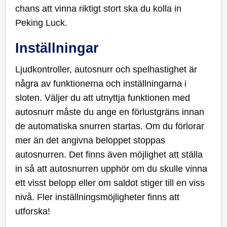
chans att vinna riktigt stort ska du kolla in
Peking Luck.
Inställningar
Ljudkontroller, autosnurr och spelhastighet är
några av funktionerna och inställningarna i
sloten. Väljer du att utnyttja funktionen med
autosnurr måste du ange en förlustgräns innan
de automatiska snurren startas. Om du förlorar
mer än det angivna beloppet stoppas
autosnurren. Det finns även möjlighet att ställa
in så att autosnurren upphör om du skulle vinna
ett visst belopp eller om saldot stiger till en viss
nivå. Fler inställningsmöjligheter finns att
utforska!