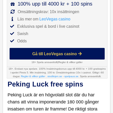
100% upp till 4000 kr + 100 spins
Omsättningskrav: 10x insättningen
Läs mer om
LeoVegas casino
Exklusiva spel & bord i live casinot
Swish
Odds
Gå till LeoVegas casino
18+ Spela ansvarsfullt
|
Regler & villkor gäller
18+. Endast nya spelare. 100% Insättningsbonus upp till 4000 kr. + 100 gratisspins
i spelet Pirots 5. Min insättning. 100 kr. Omsättningskrav 10x i casinot. Giltigt i 60
dagar.
Regler & villkor gäller
.
stodlinjen.se
-
spelpaus.se
. Spela ansvarsfullt.
Peking Luck free spins
Peking Luck är en högvolatil slot där du har
chans att vinna imponerande 180 000 gånger
insatsen om turen är framme! De riktigt stora