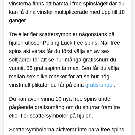
vinsterna finns att hämta i free spinsläget där du
kan få dina vinster multiplicerade med upp till 18
gånger.
Tre eller fler scattersymboler någonstans på
hjulen utlöser Peking Luck free spins. När free
spins aktiveras får du först välja en av sex
solfjädrar för att se hur många gratissnurr du
vunnit, 35 gratisspinn är max. Sen får du välja
mellan sex olika masker för att se hur hög
vinstmultiplikator du får på dina
gratisrundor
.
Du kan även vinna 10 nya free spins under
pågående gratisomång om du snurrar fram tre
eller fler scattersymboler på hjulen.
Scattersymbolerna aktiverar inte bara free spins,