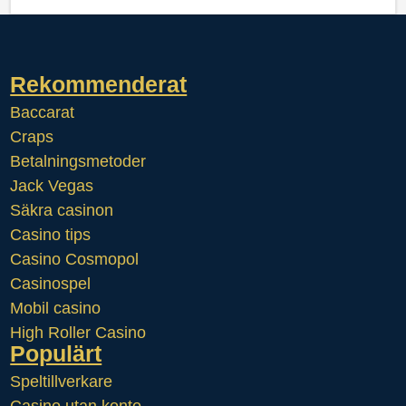
Rekommenderat
Baccarat
Craps
Betalningsmetoder
Jack Vegas
Säkra casinon
Casino tips
Casino Cosmopol
Casinospel
Mobil casino
High Roller Casino
Populärt
Speltillverkare
Casino utan konto