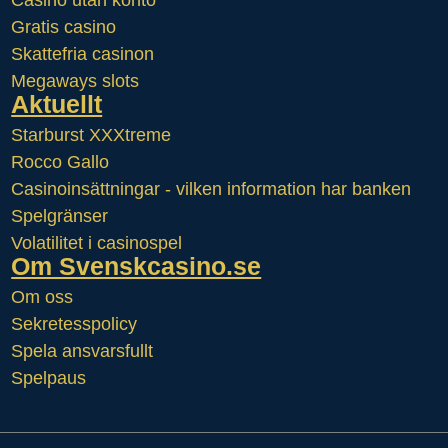
Gratis casino
Skattefria casinon
Megaways slots
Aktuellt
Starburst XXXtreme
Rocco Gallo
Casinoinsättningar - vilken information har banken
Spelgränser
Volatilitet i casinospel
Om Svenskcasino.se
Om oss
Sekretesspolicy
Spela ansvarsfullt
Spelpaus