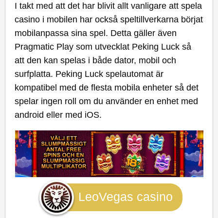
I takt med att det har blivit allt vanligare att spela
casino i mobilen har också speltillverkarna börjat
mobilanpassa sina spel. Detta gäller även
Pragmatic Play som utvecklat Peking Luck så
att den kan spelas i både dator, mobil och
surfplatta. Peking Luck spelautomat är
kompatibel med de flesta mobila enheter så det
spelar ingen roll om du använder en enhet med
android eller med iOS.
LeoVegas casino