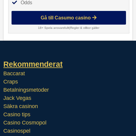
Odds
Gå till Casumo casino
18+ Spela ansvarsfullt
|
Regler & villkor gäller
Rekommenderat
Baccarat
Craps
Betalningsmetoder
Jack Vegas
Säkra casinon
Casino tips
Casino Cosmopol
Casinospel