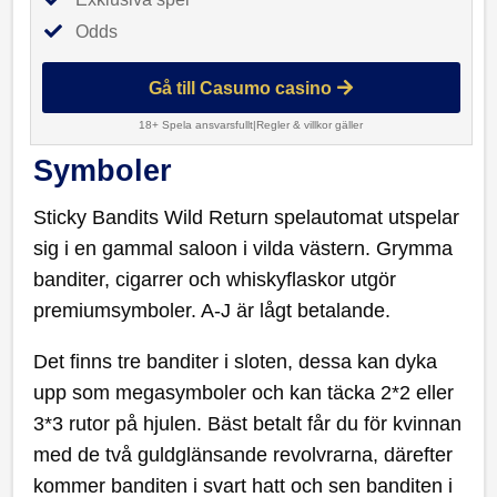
Odds
Gå till Casumo casino
18+ Spela ansvarsfullt
|
Regler & villkor gäller
Symboler
Sticky Bandits Wild Return spelautomat utspelar
sig i en gammal saloon i vilda västern. Grymma
banditer, cigarrer och whiskyflaskor utgör
premiumsymboler. A-J är lågt betalande.
Det finns tre banditer i sloten, dessa kan dyka
upp som megasymboler och kan täcka 2*2 eller
3*3 rutor på hjulen. Bäst betalt får du för kvinnan
med de två guldglänsande revolvrarna, därefter
kommer banditen i svart hatt och sen banditen i