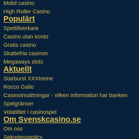
Mobil casino
High Roller Casino
Populärt
Speltillverkare
Casino utan konto
Gratis casino
Skattefria casinon
Megaways slots
Aktuellt
Starburst XXXtreme
Rocco Gallo
Casinoinsättningar - vilken information har banken
Spelgränser
Volatilitet i casinospel
Om Svenskcasino.se
Om oss
Sekretesspolicy