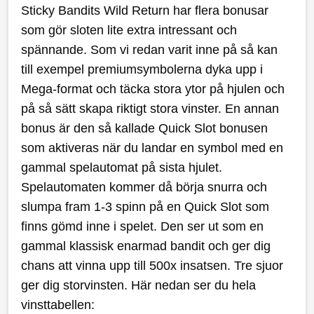
Sticky Bandits Wild Return har flera bonusar
som gör sloten lite extra intressant och
spännande. Som vi redan varit inne på så kan
till exempel premiumsymbolerna dyka upp i
Mega-format och täcka stora ytor på hjulen och
på så sätt skapa riktigt stora vinster. En annan
bonus är den så kallade Quick Slot bonusen
som aktiveras när du landar en symbol med en
gammal spelautomat på sista hjulet.
Spelautomaten kommer då börja snurra och
slumpa fram 1-3 spinn på en Quick Slot som
finns gömd inne i spelet. Den ser ut som en
gammal klassisk enarmad bandit och ger dig
chans att vinna upp till 500x insatsen. Tre sjuor
ger dig storvinsten. Här nedan ser du hela
vinsttabellen: