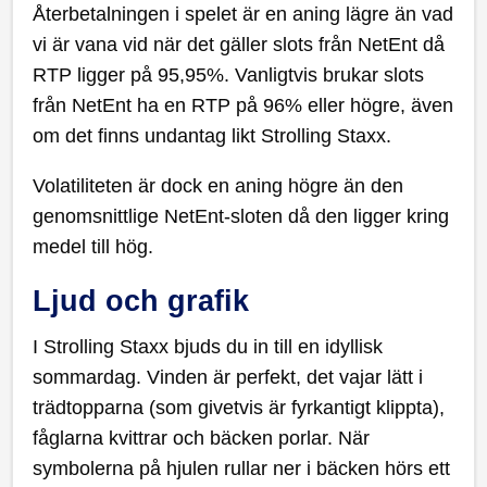
Återbetalningen i spelet är en aning lägre än vad
vi är vana vid när det gäller slots från NetEnt då
RTP ligger på 95,95%. Vanligtvis brukar slots
från NetEnt ha en RTP på 96% eller högre, även
om det finns undantag likt Strolling Staxx.
Volatiliteten är dock en aning högre än den
genomsnittlige NetEnt-sloten då den ligger kring
medel till hög.
Ljud och grafik
I Strolling Staxx bjuds du in till en idyllisk
sommardag. Vinden är perfekt, det vajar lätt i
trädtopparna (som givetvis är fyrkantigt klippta),
fåglarna kvittrar och bäcken porlar. När
symbolerna på hjulen rullar ner i bäcken hörs ett