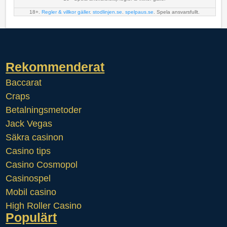
18+.
Regler & villkor gäller
.
stodlinjen.se
.
spelpaus.se
. Spela ansvarsfullt.
Rekommenderat
Baccarat
Craps
Betalningsmetoder
Jack Vegas
Säkra casinon
Casino tips
Casino Cosmopol
Casinospel
Mobil casino
High Roller Casino
Populärt