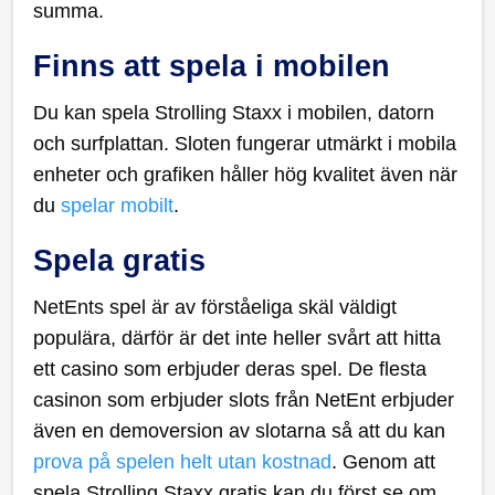
summa.
Finns att spela i mobilen
Du kan spela Strolling Staxx i mobilen, datorn
och surfplattan. Sloten fungerar utmärkt i mobila
enheter och grafiken håller hög kvalitet även när
du
spelar mobilt
.
Spela gratis
NetEnts spel är av förståeliga skäl väldigt
populära, därför är det inte heller svårt att hitta
ett casino som erbjuder deras spel. De flesta
casinon som erbjuder slots från NetEnt erbjuder
även en demoversion av slotarna så att du kan
prova på spelen helt utan kostnad
. Genom att
spela Strolling Staxx gratis kan du först se om