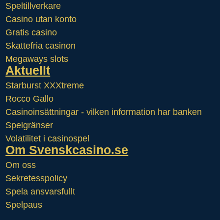
Speltillverkare
Casino utan konto
Gratis casino
Skattefria casinon
Megaways slots
Aktuellt
Starburst XXXtreme
Rocco Gallo
Casinoinsättningar - vilken information har banken
Spelgränser
Volatilitet i casinospel
Om Svenskcasino.se
Om oss
Sekretesspolicy
Spela ansvarsfullt
Spelpaus