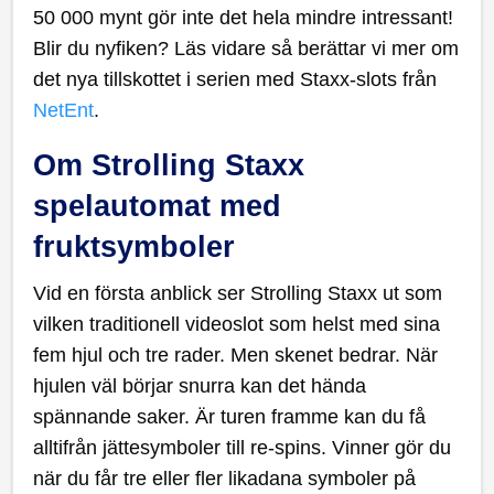
50 000 mynt gör inte det hela mindre intressant!
Blir du nyfiken? Läs vidare så berättar vi mer om
det nya tillskottet i serien med Staxx-slots från
NetEnt
.
Om Strolling Staxx
spelautomat med
fruktsymboler
Vid en första anblick ser Strolling Staxx ut som
vilken traditionell videoslot som helst med sina
fem hjul och tre rader. Men skenet bedrar. När
hjulen väl börjar snurra kan det hända
spännande saker. Är turen framme kan du få
alltifrån jättesymboler till re-spins. Vinner gör du
när du får tre eller fler likadana symboler på