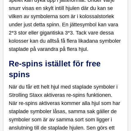
snurr visas en skylt intill hjulen där du kan se
vilken av symbolerna som är i kolossalstorlek
under just detta spinn. En jättesymbol kan vara
2*3 stor eller gigantiska 3*3. Tack vare dessa
kolosser kan du alltså få flera likadana symboler
staplade på varandra på flera hjul.
Re-spins istället för free
spins
När du får ett helt hjul med staplade symboler i
Strolling Staxx aktiveras re-spins funktionen.
När re-spins aktiveras kommer alla hjul som har
staplade symboler låsas, samma sak gäller de
symboler som är av samma sort som ligger i
anslutning till de staplade hjulen. Sen görs ett