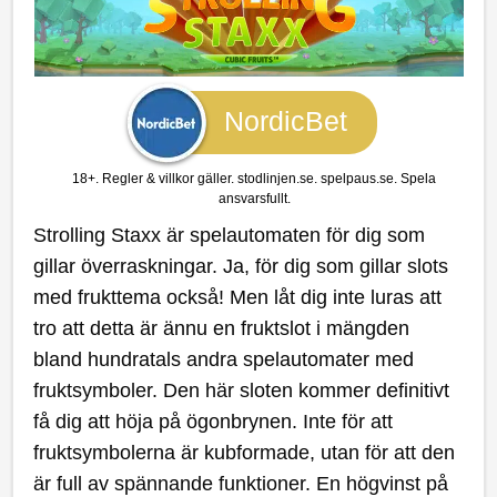
NordicBet
18+.
Regler & villkor gäller
.
stodlinjen.se
.
spelpaus.se
. Spela
ansvarsfullt.
Strolling Staxx är spelautomaten för dig som
gillar överraskningar. Ja, för dig som gillar slots
med frukttema också! Men låt dig inte luras att
tro att detta är ännu en fruktslot i mängden
bland hundratals andra spelautomater med
fruktsymboler. Den här sloten kommer definitivt
få dig att höja på ögonbrynen. Inte för att
fruktsymbolerna är kubformade, utan för att den
är full av spännande funktioner. En högvinst på