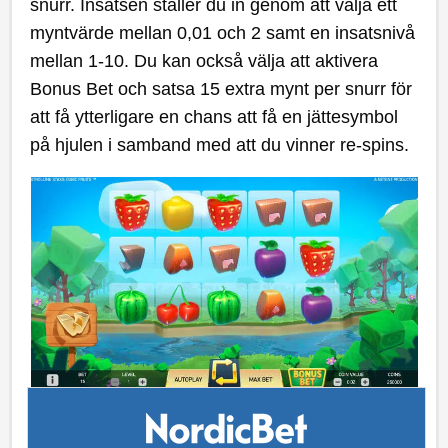
snurr. Insatsen ställer du in genom att välja ett
myntvärde mellan 0,01 och 2 samt en insatsnivå
mellan 1-10. Du kan också välja att aktivera
Bonus Bet och satsa 15 extra mynt per snurr för
att få ytterligare en chans att få en jättesymbol
på hjulen i samband med att du vinner re-spins.