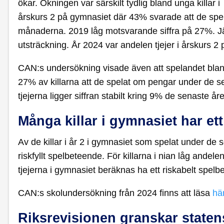
ökar. Ökningen var särskilt tydlig bland unga killar i
årskurs 2 på gymnasiet där 43% svarade att de sp
månaderna. 2019 låg motsvarande siffra på 27%. Jämf
utsträckning. År 2024 var andelen tjejer i årskurs
CAN:s undersökning visade även att spelandet bland
27% av killarna att de spelat om pengar under de
tjejerna ligger siffran stabilt kring 9% de senaste år
Många killar i gymnasiet har ett
Av de killar i år 2 i gymnasiet som spelat under d
riskfyllt spelbeteende. För killarna i nian låg ande
tjejerna i gymnasiet beräknas ha ett riskabelt spel
CAN:s skolundersökning från 2024 finns att läsa
hä
Riksrevisionen granskar state