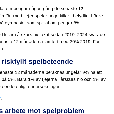
elat om pengar någon gång de senaste 12
ört med tjejer spelar unga killar i betydligt högre
 2 på gymnasiet som spelat om pengar 8%.
 killar i årskurs nio ökat sedan 2019. 2024 svarade
 senaste 12 månaderna jämfört med 20% 2019. För
en.
 riskfyllt spelbeteende
e senaste 12 månaderna beräknas ungefär 9% ha ett
len på 5%. Bara 1% av tjejerna i årskurs nio och 1% av
beteende enligt undersökningen.
r
.
ns arbete mot spelproblem