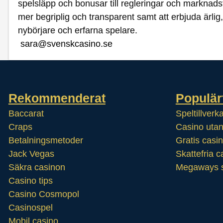
spelsläpp och bonusar till regleringar och marknads
mer begriplig och transparent samt att erbjuda ärlig
nybörjare och erfarna spelare.
sara@svenskcasino.se
Rekommenderat
Populär
Baccarat
Speltillverk
Craps
Casino utan
Betalningsmetoder
Gratis casi
Jack Vegas
Skattefria 
Säkra casinon
Megaways s
Casino tips
Casino Cosmopol
Casinospel
Mobil casino