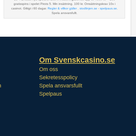
gratisspins i spelet Pirots 5. Min insättning. 100 kr. Omsättningskrav 10x i
casinot. Giltigt i 60 dagar.
Regler & villkor gäller
.
stodlinjen.se
-
spelpaus.se
.
Spela ansvarsfullt.
Om Svenskcasino.se
Om oss
Sekretesspolicy
n
Spela ansvarsfullt
Spelpaus