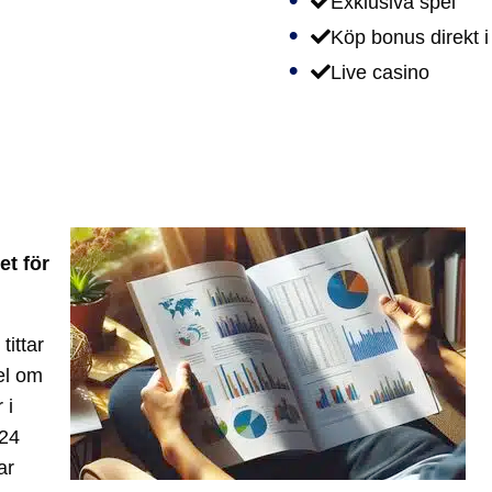
Exklusiva spel
Köp bonus direkt i
Live casino
n
et för
ittar
el om
 i
024
ar