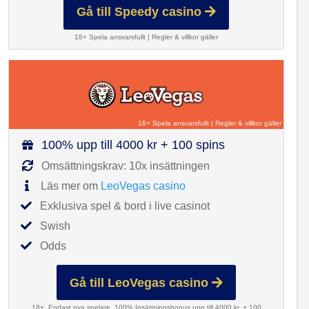
Gå till Speedy casino
18+ Spela ansvarsfullt
|
Regler & villkor gäller
18+ Spela ansvarsfullt
|
Regler & villkor gäller
100% upp till 4000 kr + 100 spins
Omsättningskrav: 10x insättningen
Läs mer om
LeoVegas casino
Exklusiva spel & bord i live casinot
Swish
Odds
Gå till LeoVegas casino
18+. Endast nya spelare. 100% Insättningsbonus upp till 4000 kr. + 100