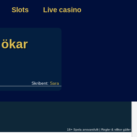
Slots
Live casino
 ökar
Skribent:
Sara
18+ Spela ansvarsfullt
|
Regler & villkor gäller