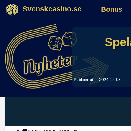
Svenskcasino.se
Bonus
Spel
Publicerad: 2024-12-03