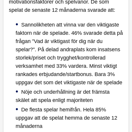
motivationsfaktorer och spelvanor. De som
spelat de senaste 12 månaderna svarade att:
Sannolikheten att vinna var den viktigaste
faktorn när de spelade. 46% svarade detta på
frågan ”Vad är viktigast för dig när du
spelar?”. På delad andraplats kom insatsens
storlek/priset och trygghet/kontrollerad
verksamhet med 33% vardera. Minst viktigt
rankades erbjudande/startbonus. Bara 3%
uppgav det som det viktigaste när de spelade
Nöje och underhållning är det främsta
skälet att spela enligt majoriteten
De flesta spelar hemifrån. Hela 85%
uppgav att de spelat hemma de senaste 12
månaderna