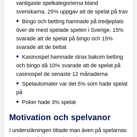
vanligaste spelkategorierna bland
svenskarna. 25% uppgav att de spelat på trav
Bingo och betting hamnade på tredjeplats
över de mest spelade spelen i Sverige. 15%
svarade att de spelat på bingo och 15%
svarade att de bettat
Kasinospel hamnade strax bakom betting
och bingo då 10% svarade att de spelat på
casinospel de senaste 12 månaderna
Spelautomater var det 5% som hade spelat
på
Poker hade 3% spelat
Motivation och spelvanor
I undersökningen tittade man även på spelarnas