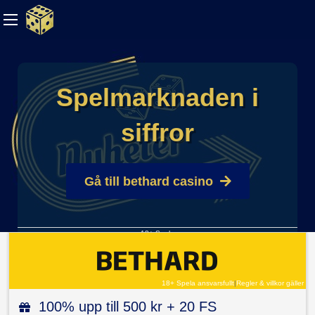
Spelmarknaden i
siffror
Gå till bethard casino
18+ Spela
Publicerad: 2024-01-
ansvarsfullt
|
18
Skribent:
Sara
Regler &
villkor gäller
18+ Spela ansvarsfullt
|
Regler & villkor gäller
100% upp till 500 kr + 20 FS