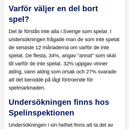
Varför väljer en del bort
spel?
Det är förstås inte alla i Sverige som spelar. I
undersökningen frågade man de som inte spelat
de senaste 12 månaderna om varför de inte
spelat. De flesta, 34%, angav ”annat” som skäl
till varför de inte spelat. 32% uppgav vinner
aldrig, vann aldrig som orsak och 27% svarade
att det berodde på lågt förtroende för
spelmarknaden.
Undersökningen finns hos
Spelinspektionen
Undersökningen i sin helhet finns att ta del av