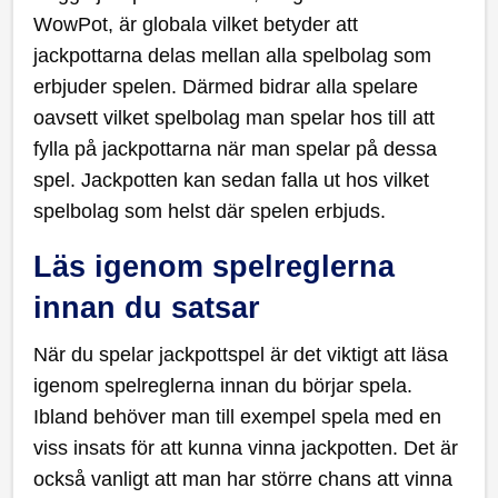
WowPot, är globala vilket betyder att
jackpottarna delas mellan alla spelbolag som
erbjuder spelen. Därmed bidrar alla spelare
oavsett vilket spelbolag man spelar hos till att
fylla på jackpottarna när man spelar på dessa
spel. Jackpotten kan sedan falla ut hos vilket
spelbolag som helst där spelen erbjuds.
Läs igenom spelreglerna
innan du satsar
När du spelar jackpottspel är det viktigt att läsa
igenom spelreglerna innan du börjar spela.
Ibland behöver man till exempel spela med en
viss insats för att kunna vinna jackpotten. Det är
också vanligt att man har större chans att vinna