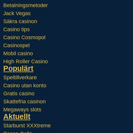
Betalningsmetoder
Jack Vegas
Säkra casinon
Casino tips
Casino Cosmopol
Casinospel
Mobil casino
High Roller Casino
Populärt
Speltillverkare
Casino utan konto
Gratis casino
Skattefria casinon
Megaways slots
Aktuellt
Starburst XXXtreme