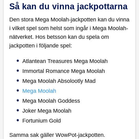
Så kan du vinna jackpottarna
Den stora Mega Moolah-jackpotten kan du vinna
i vilket spel som helst som ingår i Mega Moolah-
nätverket. Hos betsson kan du spela om
jackpotten i följande spel:
Atlantean Treasures Mega Moolah
Immortal Romance Mega Moolah
Mega Moolah Absolootly Mad
Mega Moolah
Mega Moolah Goddess
Joker Mega Moolah
Fortunium Gold
Samma sak gäller WowPot-jackpotten.