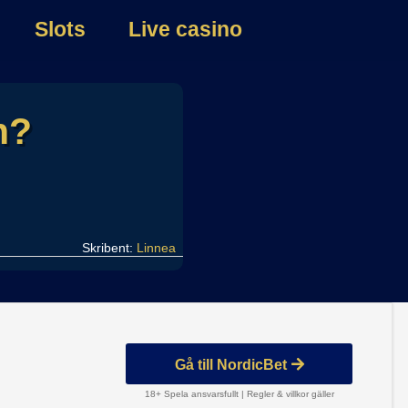
Slots
Live casino
n?
Skribent:
Linnea
Gå till NordicBet
18+ Spela ansvarsfullt
|
Regler & villkor gäller