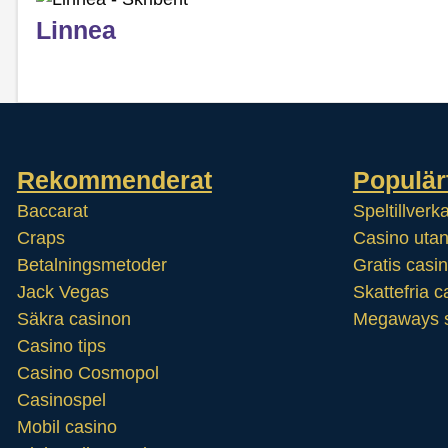
Linnea
Rekommenderat
Populär
Baccarat
Speltillverk
Craps
Casino utan
Betalningsmetoder
Gratis casi
Jack Vegas
Skattefria 
Säkra casinon
Megaways s
Casino tips
Casino Cosmopol
Casinospel
Mobil casino