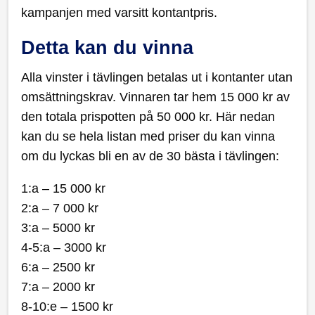
kampanjen med varsitt kontantpris.
Detta kan du vinna
Alla vinster i tävlingen betalas ut i kontanter utan
omsättningskrav. Vinnaren tar hem 15 000 kr av
den totala prispotten på 50 000 kr. Här nedan
kan du se hela listan med priser du kan vinna
om du lyckas bli en av de 30 bästa i tävlingen:
1:a – 15 000 kr
2:a – 7 000 kr
3:a – 5000 kr
4-5:a – 3000 kr
6:a – 2500 kr
7:a – 2000 kr
8-10:e – 1500 kr