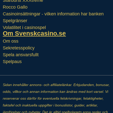
Starburst XXXtreme
Rocco Gallo
Casinoinsättningar - vilken information har banken
Spelgränser
Volatilitet i casinospel
Om Svenskcasino.se
Om oss
Sekretesspolicy
Spela ansvarsfullt
Spelpaus
Sidan innehåller annons- och affiliatelänkar. Erbjudanden, bonusar,
odds, villkor och annan information kan ändras med kort varsel. Vi
reserverar oss därför för eventuella felskrivningar, felaktigheter,
faktafel och inaktuella uppgifter i bonuslistor, guider, artiklar,
jämförelser och nyheter. Det är alltid spelbolagets egna regler och