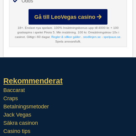
Odds
Gå till LeoVegas casino
18+. Endast nya spelare. 100% Insättningsbonus upp till 4000 kr. + 100
gratisspins i spelet Pirots 5. Min insättning. 100 kr. Omsättningskrav 10x i
casinot. Giltigt i 60 dagar.
Regler & villkor gäller
.
stodlinjen.se
-
spelpaus.se
.
Spela ansvarsfullt.
Rekommenderat
Baccarat
Craps
Betalningsmetoder
Jack Vegas
Säkra casinon
Casino tips