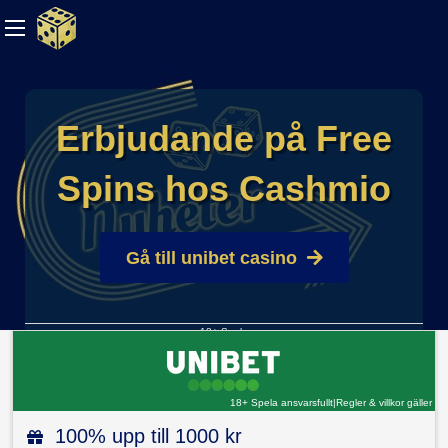
Erbjudande på Free
Spins hos Cashmio
Gå till unibet casino
18+ Spela
Publicerad: 2016-09-
ansvarsfullt
|
29
Skribent:
Lisa
Regler &
villkor gäller
18+ Spela ansvarsfullt
|
Regler & villkor gäller
100% upp till 1000 kr