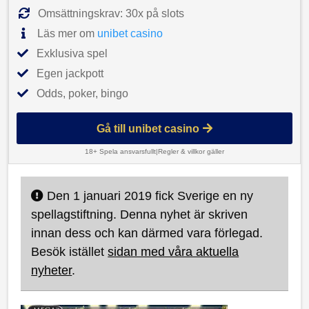
Omsättningskrav: 30x på slots
Läs mer om
unibet casino
Exklusiva spel
Egen jackpott
Odds, poker, bingo
Gå till unibet casino
18+ Spela ansvarsfullt
|
Regler & villkor gäller
Den 1 januari 2019 fick Sverige en ny
spellagstiftning. Denna nyhet är skriven
innan dess och kan därmed vara förlegad.
Besök istället
sidan med våra aktuella
nyheter
.