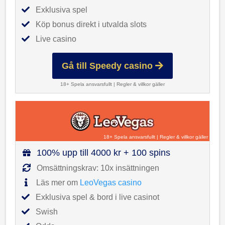
Exklusiva spel
Köp bonus direkt i utvalda slots
Live casino
Gå till Speedy casino
18+ Spela ansvarsfullt
|
Regler & villkor gäller
18+ Spela ansvarsfullt
|
Regler & villkor gäller
100% upp till 4000 kr + 100 spins
Omsättningskrav: 10x insättningen
Läs mer om
LeoVegas casino
Exklusiva spel & bord i live casinot
Swish