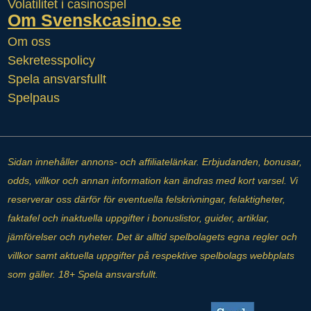
Volatilitet i casinospel
Om Svenskcasino.se
Om oss
Sekretesspolicy
Spela ansvarsfullt
Spelpaus
Sidan innehåller annons- och affiliatelänkar. Erbjudanden, bonusar,
odds, villkor och annan information kan ändras med kort varsel. Vi
reserverar oss därför för eventuella felskrivningar, felaktigheter,
faktafel och inaktuella uppgifter i bonuslistor, guider, artiklar,
jämförelser och nyheter. Det är alltid spelbolagets egna regler och
villkor samt aktuella uppgifter på respektive spelbolags webbplats
som gäller. 18+ Spela ansvarsfullt.