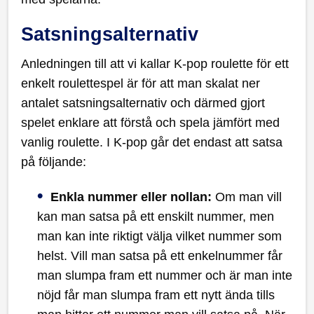
Satsningsalternativ
Anledningen till att vi kallar K-pop roulette för ett
enkelt roulettespel är för att man skalat ner
antalet satsningsalternativ och därmed gjort
spelet enklare att förstå och spela jämfört med
vanlig roulette. I K-pop går det endast att satsa
på följande:
Enkla nummer eller nollan:
Om man vill
kan man satsa på ett enskilt nummer, men
man kan inte riktigt välja vilket nummer som
helst. Vill man satsa på ett enkelnummer får
man slumpa fram ett nummer och är man inte
nöjd får man slumpa fram ett nytt ända tills