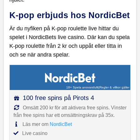
K-pop erbjuds hos NordicBet
Är du nyfiken på K-pop roulette live hittar du
spelet i NordicBets live casino. Där kan du spela
K-pop roulette från 2 kr och uppåt eller titta in
och se när andra spelar.
18+ Spela ansvarsfullt
|
Regler & villkor gäller
100 free spins på Pirots 4
Omsätt 200 kr för att aktivera free spins. Vinster
från free spins har ett omsättningskrav på 35x.
Läs mer om
NordicBet
Live casino