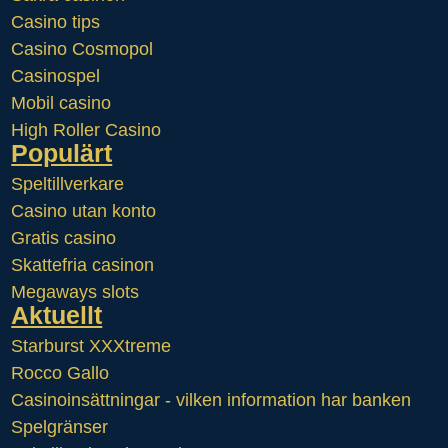
Casino tips
Casino Cosmopol
Casinospel
Mobil casino
High Roller Casino
Populärt
Speltillverkare
Casino utan konto
Gratis casino
Skattefria casinon
Megaways slots
Aktuellt
Starburst XXXtreme
Rocco Gallo
Casinoinsättningar - vilken information har banken
Spelgränser