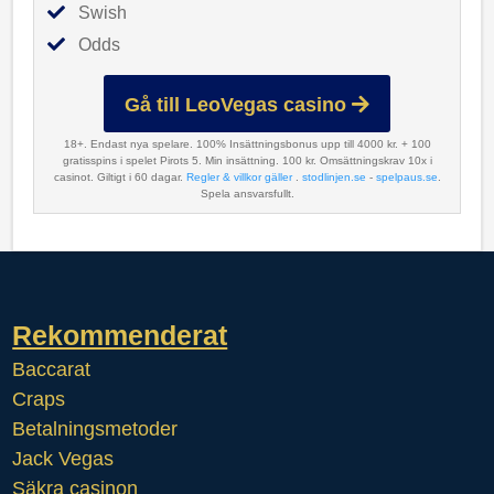
Swish
Odds
Gå till LeoVegas casino
18+. Endast nya spelare. 100% Insättningsbonus upp till 4000 kr. + 100
gratisspins i spelet Pirots 5. Min insättning. 100 kr. Omsättningskrav 10x i
casinot. Giltigt i 60 dagar.
Regler & villkor gäller
.
stodlinjen.se
-
spelpaus.se
.
Spela ansvarsfullt.
Rekommenderat
Baccarat
Craps
Betalningsmetoder
Jack Vegas
Säkra casinon