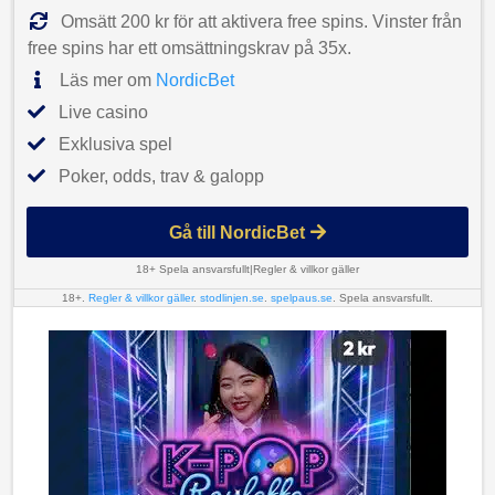
Omsätt 200 kr för att aktivera free spins. Vinster från
free spins har ett omsättningskrav på 35x.
Läs mer om
NordicBet
Live casino
Exklusiva spel
Poker, odds, trav & galopp
Gå till NordicBet
18+ Spela ansvarsfullt
|
Regler & villkor gäller
18+.
Regler & villkor gäller
.
stodlinjen.se
.
spelpaus.se
. Spela ansvarsfullt.