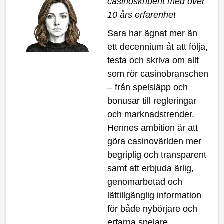
casinoskribent med över
10 års erfarenhet
Sara har ägnat mer än
ett decennium åt att följa,
testa och skriva om allt
som rör casinobranschen
– från spelsläpp och
bonusar till regleringar
och marknadstrender.
Hennes ambition är att
göra casinovärlden mer
begriplig och transparent
samt att erbjuda ärlig,
genomarbetad och
lättillgänglig information
för både nybörjare och
erfarna spelare.