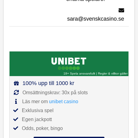
sara@svenskcasino.se
18+ Spela ansvarsfullt
|
Regler & villkor gäller
100% upp till 1000 kr
Omsättningskrav: 30x på slots
Läs mer om
unibet casino
Exklusiva spel
Egen jackpott
Odds, poker, bingo