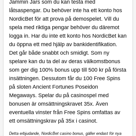
Jammin Jars som du kan testa med
låtsaspengar. Du behöver inte ha ett konto hos
NordicBet för att prova på demospelet. Vill du
spela med riktiga pengar behöver du däremot
logga in. Har du inte ett konto hos NordicBet kan
du öppna ett med hjälp av bankidentifikation.
Det går både snabbt och smidigt. Som ny
spelare kan du ta del av deras välkomstbonus
som ger dig 100% bonus upp till 500 kr på första
insättningen. Dessutom får du 100 Free Spins
på sloten Ancient Fortunes Poseidon
Megaways. Spelar du på casinospel med
bonusen är omsättningskravet 35x. Även
eventuella vinster från Free Spins omfattas av
ett omsättningskrav på 35x i casinot.
Detta erbjudande, NordicBet casino bonus, gäller endast för nya