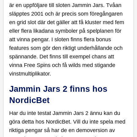
är en uppföljare till sloten Jammin Jars. Tvåan
släpptes 2001 och är precis som föregångaren
en grid slot där det gäller att få kluster med fem
eller flera likadana symboler på spelplanen för
att vinna pengar. I sloten finns flera bonus
features som gör den riktigt underhållande och
spännande. Det finns till exempel chans att
vinna Free Spins och få wilds med stigande
vinstmultiplikator.
Jammin Jars 2 finns hos
NordicBet
Har du inte testat Jammin Jars 2 ännu kan du
göra detta hos NordicBet. Vill du inte spela med
riktiga pengar så har de en demoversion av