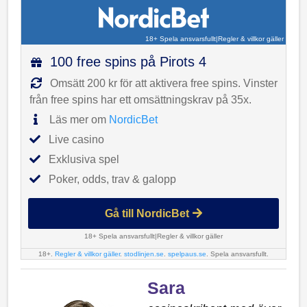
18+ Spela ansvarsfullt
|
Regler & villkor gäller
100 free spins på Pirots 4
Omsätt 200 kr för att aktivera free spins. Vinster
från free spins har ett omsättningskrav på 35x.
Läs mer om
NordicBet
Live casino
Exklusiva spel
Poker, odds, trav & galopp
Gå till NordicBet
18+ Spela ansvarsfullt
|
Regler & villkor gäller
18+.
Regler & villkor gäller
.
stodlinjen.se
.
spelpaus.se
. Spela ansvarsfullt.
Sara