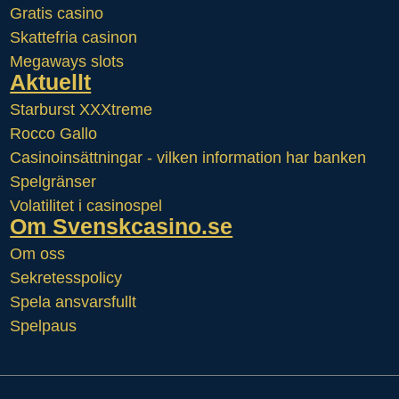
Gratis casino
Skattefria casinon
Megaways slots
Aktuellt
Starburst XXXtreme
Rocco Gallo
Casinoinsättningar - vilken information har banken
Spelgränser
Volatilitet i casinospel
Om Svenskcasino.se
Om oss
Sekretesspolicy
Spela ansvarsfullt
Spelpaus