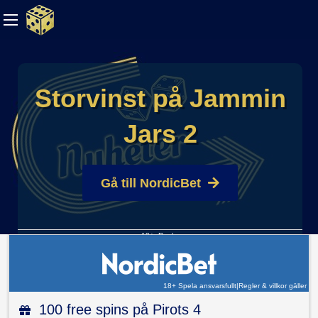
Storvinst på Jammin
Jars 2
Gå till NordicBet
18+.
Regler
& villkor
gäller
.
stodlinjen.se
.
Publicerad: 2022-08-
spelpaus.se
.
07
Skribent:
Sara
18+ Spela ansvarsfullt
|
Regler & villkor gäller
Spela
ansvarsfullt.
100 free spins på Pirots 4