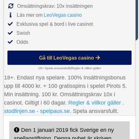
Omsättningskrav
Omsättningskrav: 10x insättningen
10x i casinot.
Giltigt i 60 dagar.
Läs mer om
LeoVegas casino
Regler & villkor
gäller
.
Exklusiva spel & bord i live casinot
Publicerad: 2017-06-
stodlinjen.se
-
12
Uppdaterad: 2019-
spelpaus.se
.
Swish
01-25
Skribent:
Lina
Spela
ansvarsfullt.
Odds
Gå till LeoVegas casino
18+ Spela ansvarsfullt
|
Regler & villkor gäller
18+. Endast nya spelare. 100% Insättningsbonus
upp till 4000 kr. + 100 gratisspins i spelet Pirots 5.
Min insättning. 100 kr. Omsättningskrav 10x i
casinot. Giltigt i 60 dagar.
Regler & villkor gäller
.
stodlinjen.se
-
spelpaus.se
. Spela ansvarsfullt.
Den 1 januari 2019 fick Sverige en ny
spellagstiftning. Denna nyhet är skriven