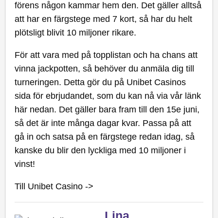
förens någon kammar hem den. Det gäller alltså
att har en färgstege med 7 kort, så har du helt
plötsligt blivit 10 miljoner rikare.
För att vara med på topplistan och ha chans att
vinna jackpotten, så behöver du anmäla dig till
turneringen. Detta gör du på Unibet Casinos
sida för ebrjudandet, som du kan nå via vår länk
här nedan. Det gäller bara fram till den 15e juni,
så det är inte många dagar kvar. Passa på att
gå in och satsa på en färgstege redan idag, så
kanske du blir den lyckliga med 10 miljoner i
vinst!
Till Unibet Casino ->
Lina