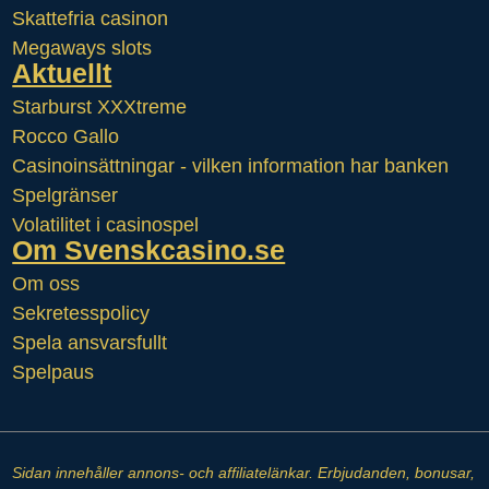
Skattefria casinon
Megaways slots
Aktuellt
Starburst XXXtreme
Rocco Gallo
Casinoinsättningar - vilken information har banken
Spelgränser
Volatilitet i casinospel
Om Svenskcasino.se
Om oss
Sekretesspolicy
Spela ansvarsfullt
Spelpaus
Sidan innehåller annons- och affiliatelänkar. Erbjudanden, bonusar,