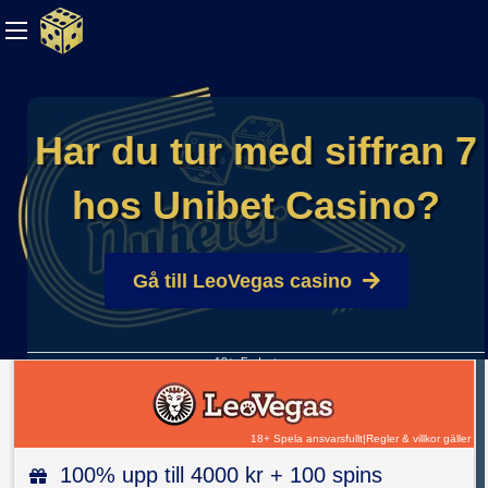
Har du tur med siffran 7
hos Unibet Casino?
Gå till LeoVegas casino
18+. Endast nya
spelare. 100%
Insättningsbonus
upp till 4000 kr. +
100 gratisspins i
18+ Spela ansvarsfullt
|
Regler & villkor gäller
spelet Pirots 5.
Min insättning.
100% upp till 4000 kr + 100 spins
100 kr.